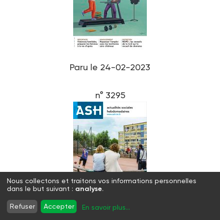
Paru le 24-02-2023
n° 3295
Nous collectons et traitons vos informations personnelles
dans le but suivant :
analyse
.
Refuser
Accepter
En savoir plus
...