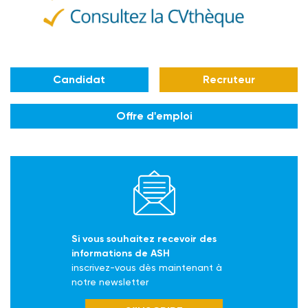
Candidat
Recruteur
Offre d'emploi
Si vous souhaitez recevoir des
informations de ASH
inscrivez-vous dès maintenant à
notre newsletter