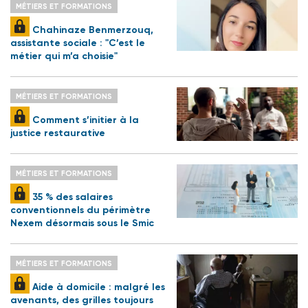
MÉTIERS ET FORMATIONS
Chahinaze Benmerzouq,
assistante sociale : "C’est le
métier qui m’a choisie"
MÉTIERS ET FORMATIONS
Comment s’initier à la
justice restaurative
MÉTIERS ET FORMATIONS
35 % des salaires
conventionnels du périmètre
Nexem désormais sous le Smic
MÉTIERS ET FORMATIONS
Aide à domicile : malgré les
avenants, des grilles toujours