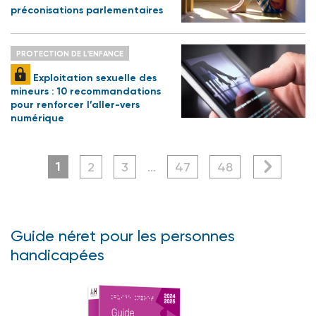
préconisations parlementaires
PROTECTION DE L'ENFANCE
Exploitation sexuelle des
mineurs : 10 recommandations
pour renforcer l’aller-vers
numérique
1
2
3
...
47
48
Guide néret pour les personnes
handicapées