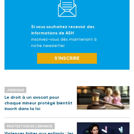
Si vous souhaitez recevoir des
informations de ASH
inscrivez-vous dès maintenant à
notre newsletter
S’INSCRIRE
JURIDIQUE
Le droit à un avocat pour
chaque mineur protégé bientôt
inscrit dans la loi
PROTECTION DE L'ENFANCE
Violences faites aux enfants : les