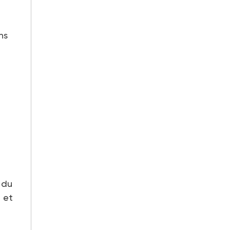
ns
 du
 et