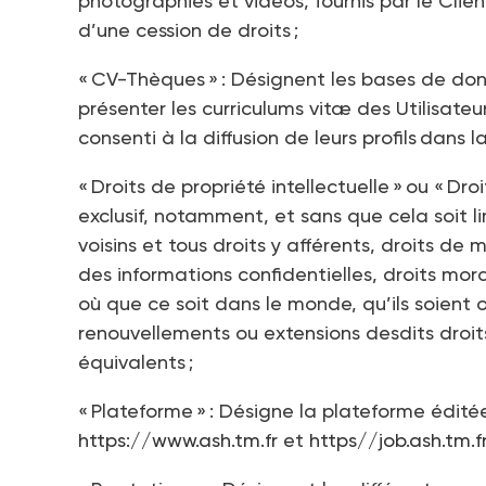
photographies et vidéos, fournis par le Clie
d’une cession de droits ;
« CV-Thèques » : Désignent les bases de do
présenter les curriculums vitæ des Utilisate
consenti à la diffusion de leurs profils dans 
« Droits de propriété intellectuelle » ou « Dro
exclusif, notamment, et sans que cela soit lim
voisins et tous droits y afférents, droits de 
des informations confidentielles, droits mor
où que ce soit dans le monde, qu’ils soient
renouvellements ou extensions desdits droits
équivalents ;
« Plateforme » : Désigne la plateforme édit
https://www.ash.tm.fr
et
https//job.ash.tm.f