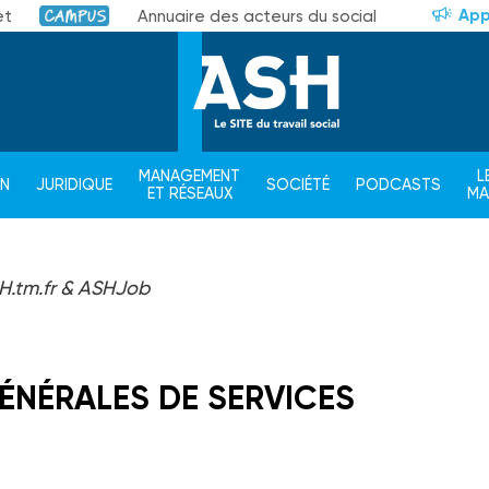
App
et
Annuaire des acteurs du social
Campus
MANAGEMENT
L
ON
JURIDIQUE
SOCIÉTÉ
PODCASTS
ET RÉSEAUX
M
H.tm.fr & ASHJob
ÉNÉRALES DE SERVICES