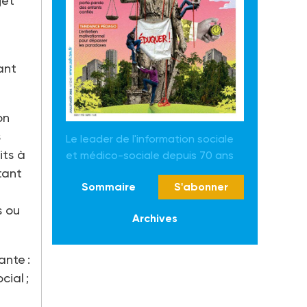
jet
ant
on
s
Le leader de l'information sociale
its à
et médico-sociale depuis 70 ans
tant
Sommaire
S'abonner
s ou
Archives
ante :
ial ;