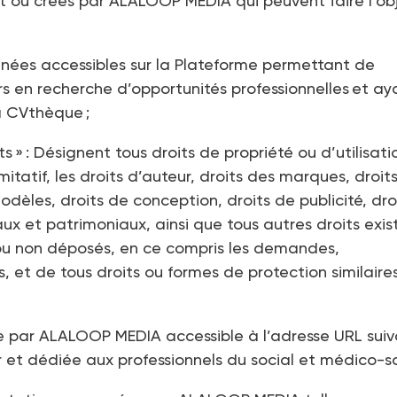
nt ou créés par ALALOOP MEDIA qui peuvent faire l’ob
nnées accessibles sur la Plateforme permettant de
urs en recherche d’opportunités professionnelles et ay
la CVthèque ;
its » : Désignent tous droits de propriété ou d’utilisati
itatif, les droits d’auteur, droits des marques, droit
modèles, droits de conception, droits de publicité, dro
aux et patrimoniaux, ainsi que tous autres droits exis
 ou non déposés, en ce compris les demandes,
, et de tous droits ou formes de protection similaire
ée par ALALOOP MEDIA accessible à l’adresse URL suiv
r
et dédiée aux professionnels du social et médico-soc