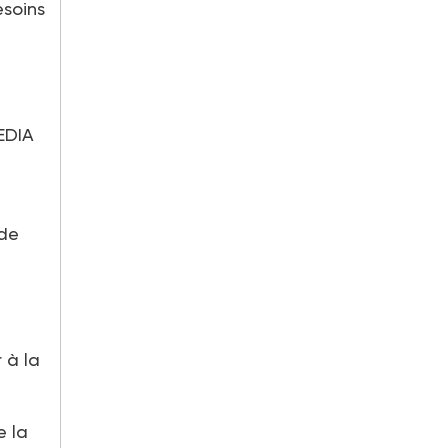
esoins
MEDIA
 de
 à la
e la