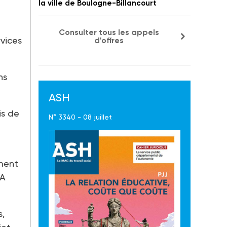
la ville de Boulogne-Billancourt
Consulter tous les appels
rvices
d'offres
ns
ASH
is de
N° 3340 - 08 juillet
ement
IA
s,