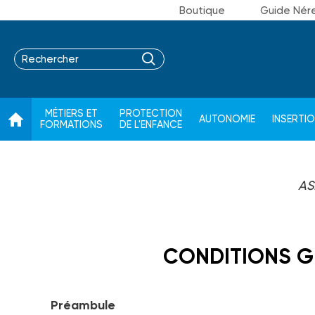
Boutique
Guide Nér
MÉTIERS ET
PROTECTION
AUTONOMIE
INSERTI
FORMATIONS
DE L'ENFANCE
AS
CONDITIONS G
Préambule