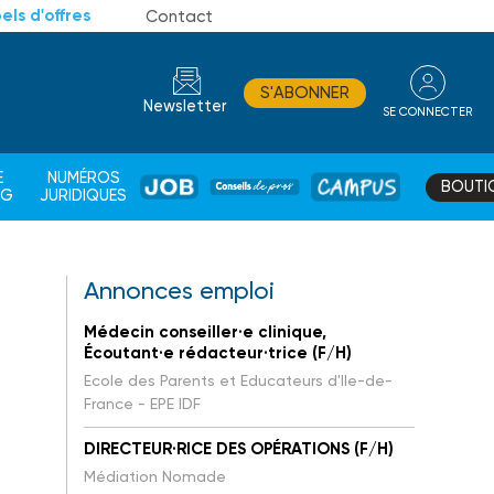
els d'offres
Contact
S'ABONNER
Newsletter
SE CONNECTER
CONSEIL
E
NUMÉROS
BOUTI
JOB
DE
CAMPUS
AG
JURIDIQUES
PROS
Annonces emploi
Médecin conseiller·e clinique,
Écoutant·e rédacteur·trice (F/H)
Ecole des Parents et Educateurs d'Ile-de-
France - EPE IDF
DIRECTEUR·RICE DES OPÉRATIONS (F/H)
Médiation Nomade