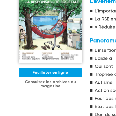
L’événem
L’importa
La RSE en
« Réduire
Panorama 
L’inserti
L’aide à l
Qui sont 
Feuilleter en ligne
Trophée d
Consultez les archives du
Autisme
magazine
Action so
Pour des 
État des 
Don du sa