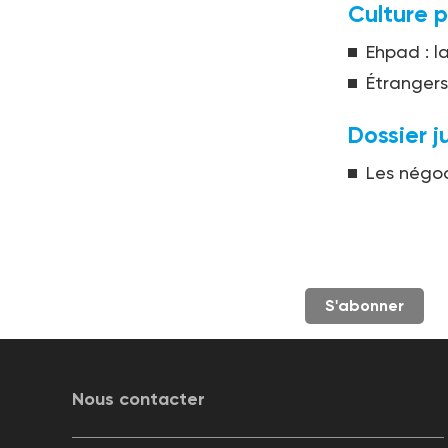
Culture p
Ehpad : l
Étrangers 
Dossier j
Les négoc
S'abonner
Nous contacter