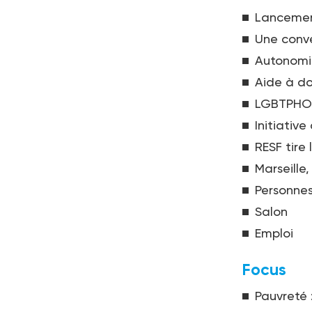
Lancemen
Une conve
Autonomi
Aide à do
LGBTPHO
Initiative
RESF tire
Marseille,
Personne
Salon
Emploi
Focus
Pauvreté 