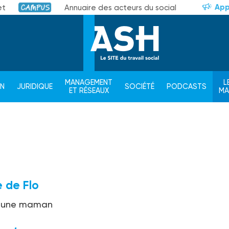
App
et
Annuaire des acteurs du social
Campus
MANAGEMENT
L
ON
JURIDIQUE
SOCIÉTÉ
PODCASTS
ET RÉSEAUX
M
 de Flo
 une maman