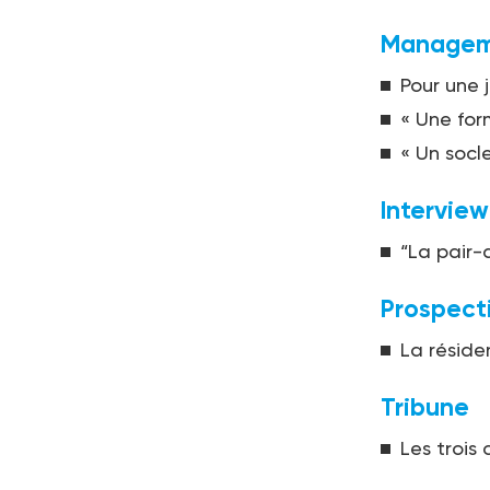
Managem
Pour une 
« Une for
« Un socle
Interview
“La pair-
Prospect
La réside
Tribune
Les trois