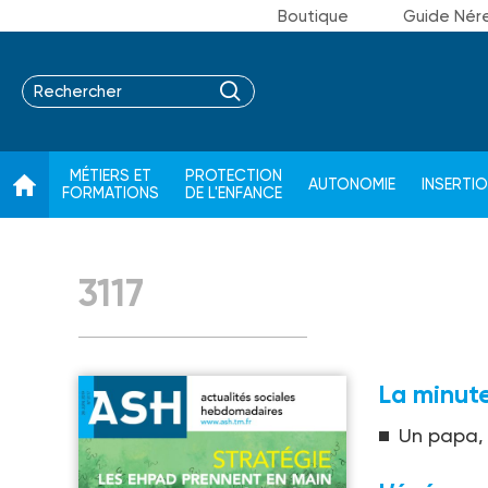
Boutique
Guide Nér
MÉTIERS ET
PROTECTION
AUTONOMIE
INSERTI
FORMATIONS
DE L'ENFANCE
3117
La minute
Un papa,