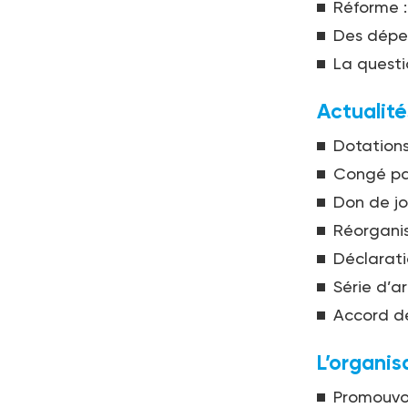
Réforme :
Des dépe
La questi
Actualité
Dotations
Congé par
Don de jo
Réorganis
Déclarati
Série d’a
Accord de
L’organis
Promouvoir