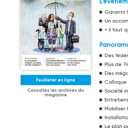
L’événem
Garantir 
Un accom
« Il faut 
Panorama 
Des fédér
Plus de 7
Des inéga
Feuilleter en ligne
Colloque
Consultez les archives du
Société in
magazine
Entretien
Mobiliser
Installati
Le plan p