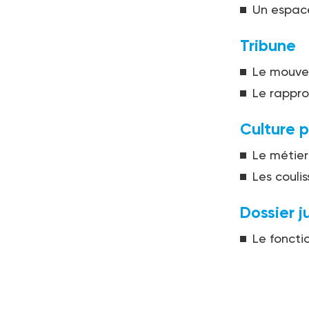
Un espac
Tribune
Le mouvem
Le rappr
Culture p
Le métier
Les couli
Dossier j
Le fonct