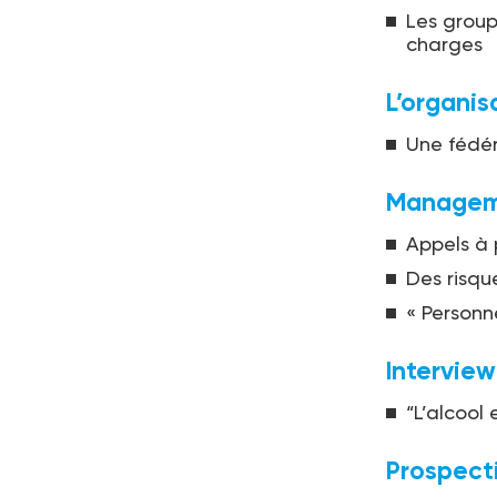
Les group
charges
L’organis
Une fédéra
Managem
Appels à 
Des risq
« Personn
Interview
“L’alcool
Prospect