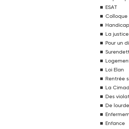
ESAT
Colloque
Handica
La justic
Pour un d
Surendett
Logemen
Loi Elan
Rentrée s
La Cimade
Des violat
De lourde
Enferme
Enfance