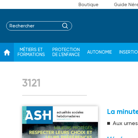
Boutique
Guide Nér
MÉTIERS ET
PROTECTION
AUTONOMIE
INSERTI
FORMATIONS
DE L'ENFANCE
3121
La minute
Aux urnes