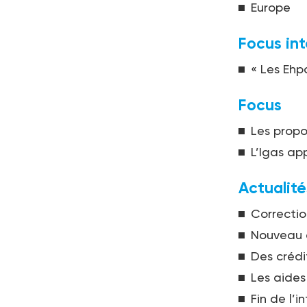
Europe
Focus in
« Les Ehp
Focus
Les propo
L’Igas ap
Actualité
Correcti
Nouveau d
Des crédit
Les aide
Fin de l’i