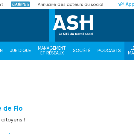
App
et
Annuaire des acteurs du social
Campus
MANAGEMENT
L
ON
JURIDIQUE
SOCIÉTÉ
PODCASTS
ET RÉSEAUX
M
 de Flo
 citoyens !