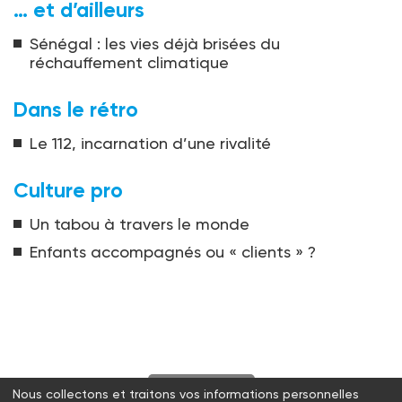
… et d’ailleurs
Sénégal : les vies déjà brisées du
réchauffement climatique
Dans le rétro
Le 112, incarnation d’une rivalité
Culture pro
Un tabou à travers le monde
Enfants accompagnés ou « clients » ?
S'abonner
Nous collectons et traitons vos informations personnelles