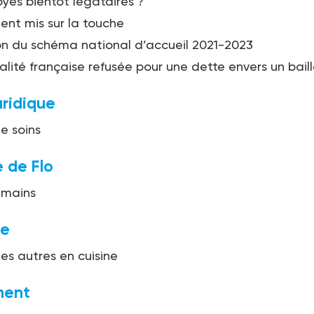
yés bientôt légataires ?
ent mis sur la touche
on du schéma national d’accueil 2021-2023
alité française refusée pour une dette envers un baill
uridique
de soins
 de Flo
 mains
ge
es autres en cuisine
ent