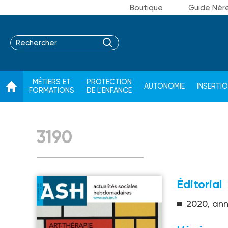
Boutique
Guide Nér
MÉTIERS ET
PROTECTION
AUTONOMIE
INSERTI
FORMATIONS
DE L'ENFANCE
3190
Éditorial
2020, annu