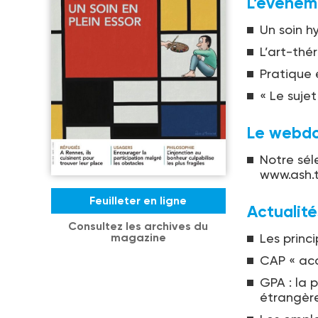
L’événem
Un soin h
L’art-thér
Pratique
« Le suje
Le webd
Notre sél
www.ash.t
Feuilleter en ligne
Actualité
Consultez les archives du
magazine
Les princ
CAP « ac
GPA : la 
étrangèr