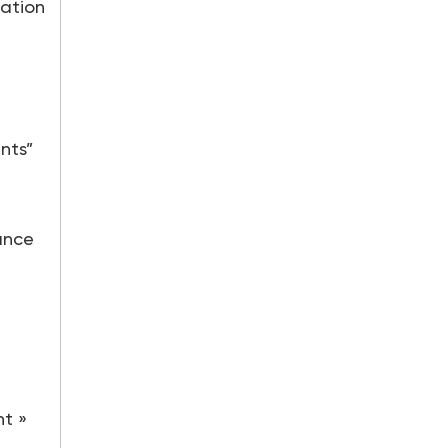
pation
nts”
ance
nt »