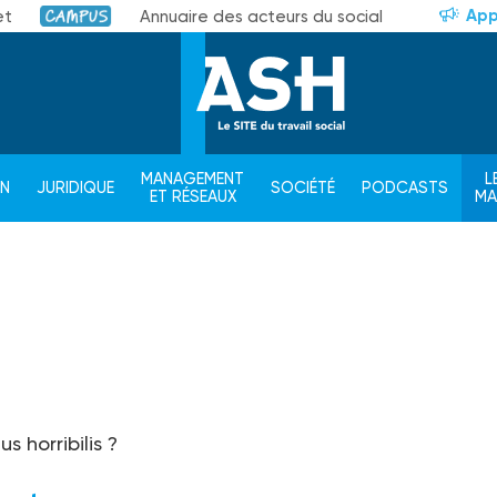
App
et
Annuaire des acteurs du social
Campus
MANAGEMENT
L
ON
JURIDIQUE
SOCIÉTÉ
PODCASTS
ET RÉSEAUX
M
s horribilis ?