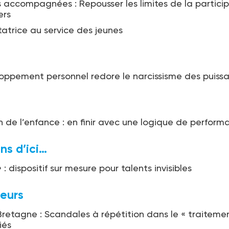
 accompagnées : Repousser les limites de la partici
ers
itatrice au service des jeunes
oppement personnel redore le narcissisme des puissa
n de l’enfance : en finir avec une logique de perform
ons d’ici…
 : dispositif sur mesure pour talents invisibles
leurs
etagne : Scandales à répétition dans le « traiteme
iés