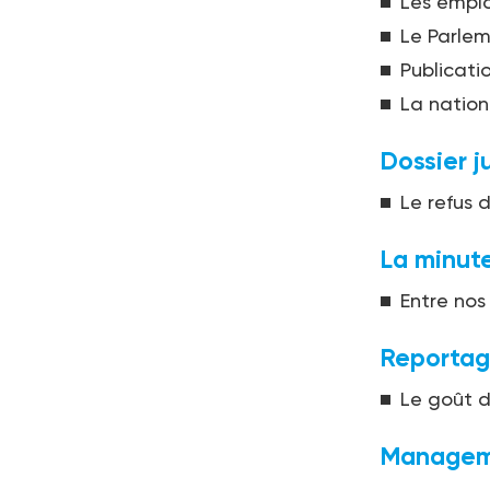
Les emplo
Le Parlem
Publicati
La nation
Dossier j
Le refus 
La minute
Entre nos
Reporta
Le goût d
Managem