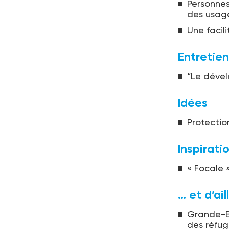
Personnes
des usag
Une facil
Entretien
“Le dével
Idées
Protectio
Inspirati
« Focale »
… et d’ail
Grande-Br
des réfug