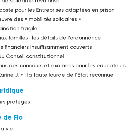
 de solidarité revalorisé
poste pour les Entreprises adaptées en prison
uvre des « mobilités solidaires »
ination fragile
ux familles : les détails de l’ordonnance
es financiers insuffi­samment couverts
u Conseil constitutionnel
ns des concours et examens pour les éducateurs
Karine J. » : la faute lourde de l’Etat reconnue
uridique
rs protégés
 de Flo
la vie