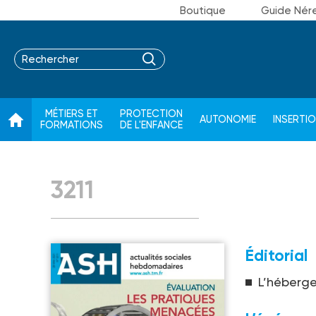
Boutique
Guide Nér
MÉTIERS ET
PROTECTION
AUTONOMIE
INSERTI
FORMATIONS
DE L'ENFANCE
3211
Éditorial
L’héberge