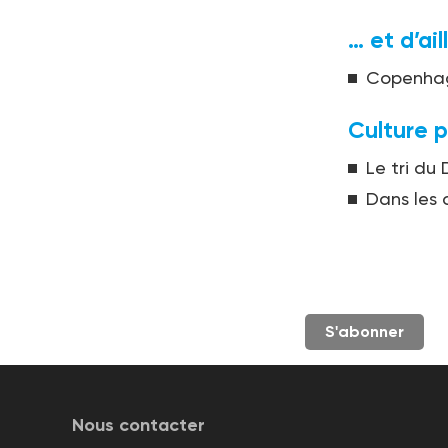
… et d’ail
Copenhagu
Culture p
Le tri du
Dans les 
S'abonner
Nous contacter