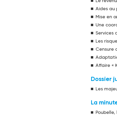
Le revenu
Aides au 
Mise en œ
Une coord
Services a
Les risqu
Censure d
Adaptatio
Affaire « 
Dossier j
Les majeu
La minute
Poubelle, 