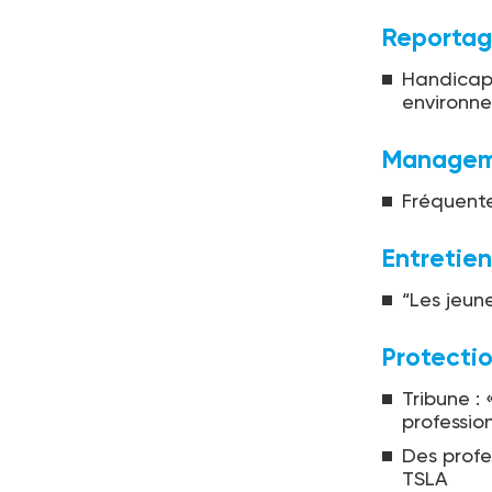
Reporta
Handicap m
environn
Managem
Fréquente
Entretien
“Les jeune
Protectio
Tribune :
professio
Des profe
TSLA