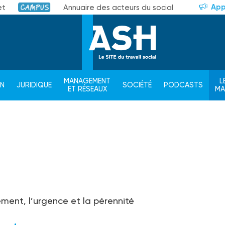
App
et
Annuaire des acteurs du social
Campus
MANAGEMENT
L
ON
JURIDIQUE
SOCIÉTÉ
PODCASTS
ET RÉSEAUX
M
ment, l’urgence et la pérennité