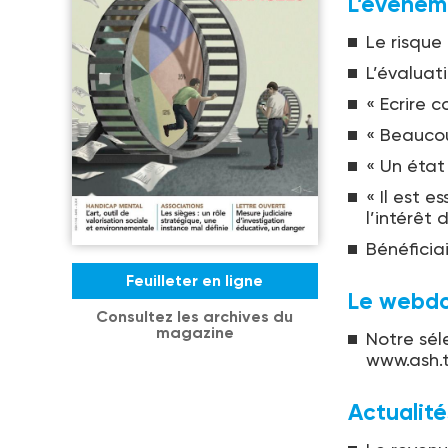
L’événem
Le risqu
L’évaluati
« Ecrire 
« Beaucou
« Un état
« Il est e
l’intérêt 
Bénéficiai
Feuilleter en ligne
Le webd
Consultez les archives du
magazine
Notre sél
www.ash.t
Actualité