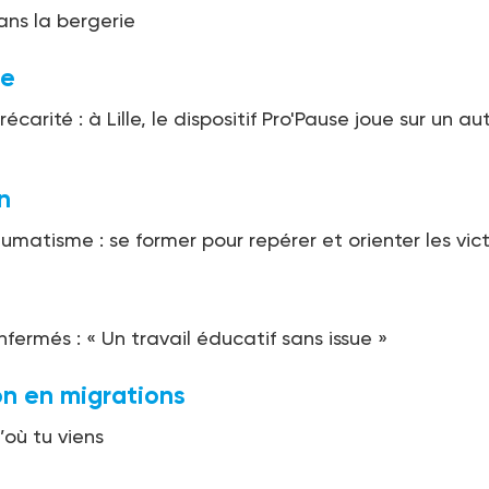
ans la bergerie
ge
carité : à Lille, le dispositif Pro'Pause joue sur un au
n
umatisme : se former pour repérer et orienter les vic
nfermés : « Un travail éducatif sans issue »
on en migrations
’où tu viens