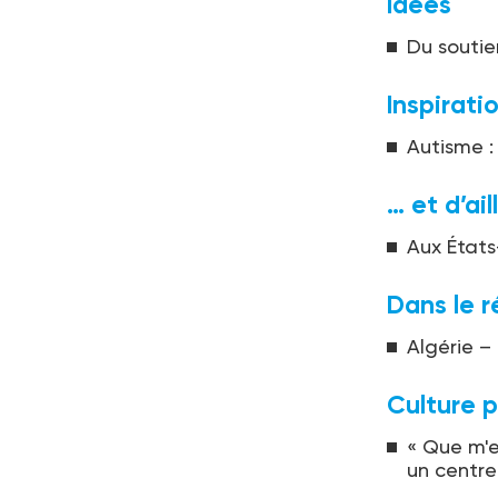
Idées
Du soutie
Inspirati
Autisme :
… et d’ail
Aux États-
Dans le r
Algérie –
Culture p
« Que m'es
un centre