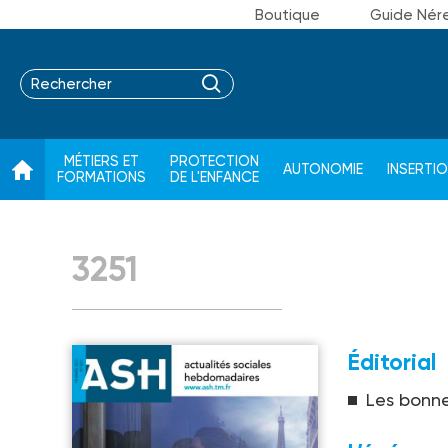
Boutique
Guide Nér
MÉTIERS ET
PROTECTION
AUTONOMIE
INSERTI
FORMATIONS
DE L'ENFANCE
3251
Éditorial
Les bonne