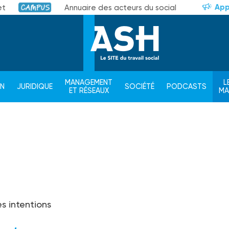
App
et
Annuaire des acteurs du social
Campus
MANAGEMENT
L
ON
JURIDIQUE
SOCIÉTÉ
PODCASTS
ET RÉSEAUX
M
s intentions