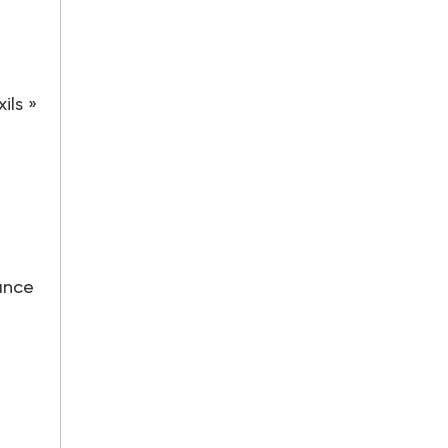
ils »
ance