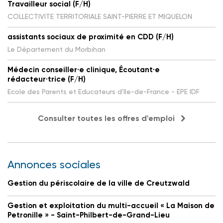
Travailleur social (F/H)
COLLECTIVITE TERRITORIALE SAINT-PIERRE ET MIQUELON
assistants sociaux de proximité en CDD (F/H)
Le Département du Morbihan
Médecin conseiller·e clinique, Écoutant·e
rédacteur·trice (F/H)
Ecole des Parents et Educateurs d'Ile-de-France - EPE IDF
Consulter toutes les offres d'emploi
Annonces sociales
Gestion du périscolaire de la ville de Creutzwald
Gestion et exploitation du multi-accueil « La Maison de
Petronille » - Saint-Philbert-de-Grand-Lieu