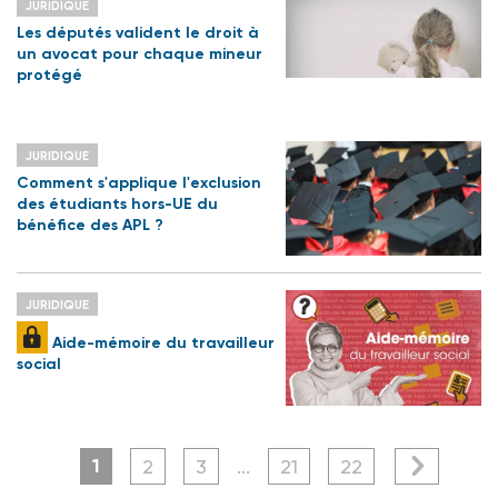
JURIDIQUE
Les députés valident le droit à
un avocat pour chaque mineur
protégé
JURIDIQUE
Comment s'applique l'exclusion
des étudiants hors-UE du
bénéfice des APL ?
JURIDIQUE
Aide-mémoire du travailleur
social
1
2
3
...
21
22