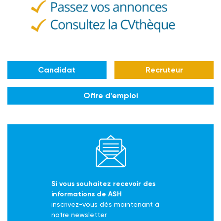
Candidat
Recruteur
Offre d'emploi
Si vous souhaitez recevoir des
informations de ASH
inscrivez-vous dès maintenant à
notre newsletter