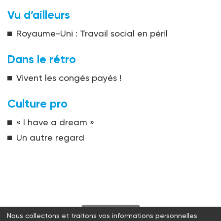
Vu d’ailleurs
Royaume-Uni : Travail social en péril
Dans le rétro
Vivent les congés payés !
Culture pro
« I have a dream »
Un autre regard
S'abonner
Nous collectons et traitons vos informations personnelles