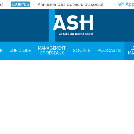
App
et
Annuaire des acteurs du social
Campus
MANAGEMENT
L
ON
JURIDIQUE
SOCIÉTÉ
PODCASTS
ET RÉSEAUX
M