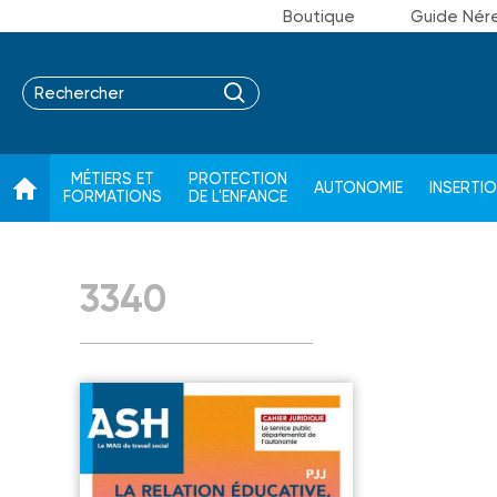
Boutique
Guide Nér
MÉTIERS ET
PROTECTION
AUTONOMIE
INSERTI
FORMATIONS
DE L'ENFANCE
3340