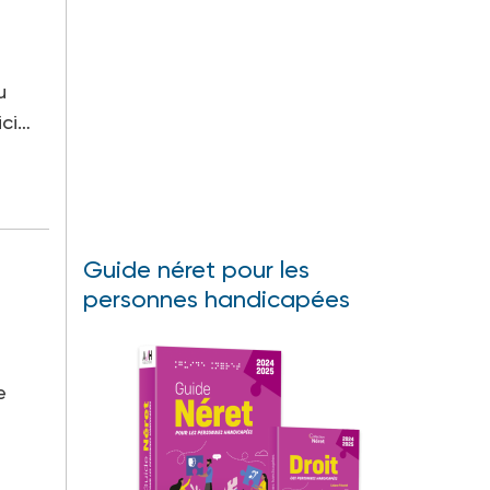
u
ici…
Guide néret pour les
personnes handicapées
e