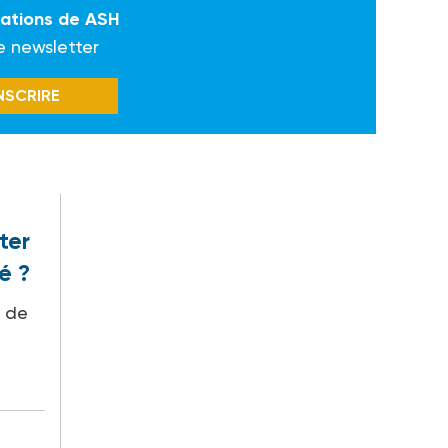
mations de ASH
e newsletter
INSCRIRE
ter
é ?
r de