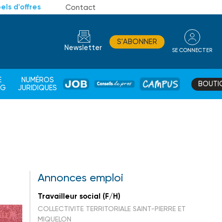
els d'offres
Contact
S'ABONNER
Newsletter
SE CONNECTER
CONSEIL
E
NUMÉROS
BOUTI
JOB
DE
CAMPUS
AG
JURIDIQUES
PROS
Annonces emploi
Travailleur social (F/H)
COLLECTIVITE TERRITORIALE SAINT-PIERRE ET
MIQUELON