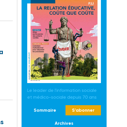
la
Le leader de l'information sociale
et médico-sociale depuis 70 ans
Sommaire
S'abonner
ns
Archives