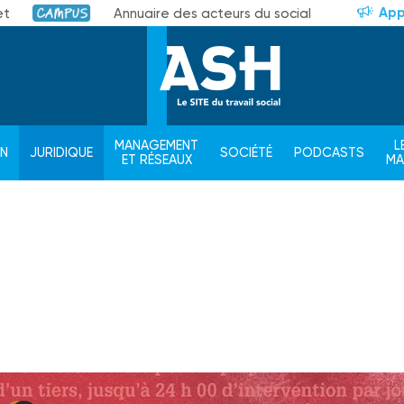
App
et
Annuaire des acteurs du social
Campus
MANAGEMENT
L
ON
JURIDIQUE
SOCIÉTÉ
PODCASTS
ET RÉSEAUX
M