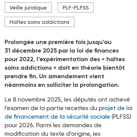
Le prolongement de deux ans de l'expérimentation a
Veille juridique
PLF-PLFSS
été plébiscité par le gouvernement, déclarant que
"de nombreuses évaluations vont dans le bon sens, du
point de vue de la santé publique."
Haltes soins addictions
Crédit photo dashtik - stock.adobe.com
Prolongée une première fois jusqu’au
31
décembre 2025 par la loi de finances
pour 2022, l’expérimentation des «
haltes
soins addictions
» doit en théorie bientôt
prendre fin. Un amendement vient
néanmoins en solliciter la prolongation.
Le 8
novembre 2025, les députés ont achevé
l’examen de la partie recettes du
projet de loi
de financement de la sécurité sociale
(PLFSS)
pour 2026. Parmi les demandes de
modification du texte d’origine, les