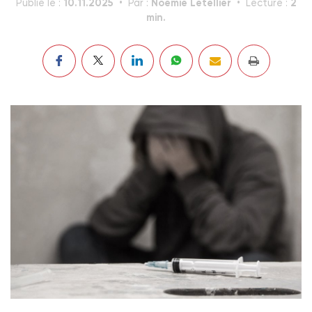
10.11.2025
Noémie Letellier
2
Publié le :
Par :
Lecture :
min.