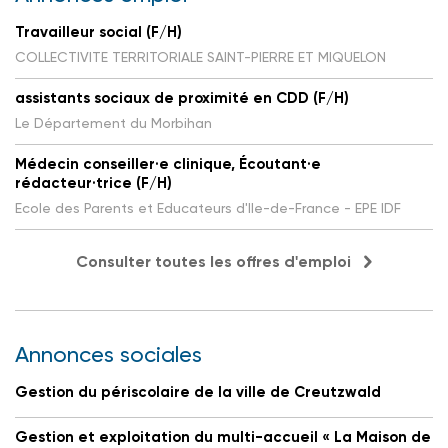
Travailleur social (F/H)
COLLECTIVITE TERRITORIALE SAINT-PIERRE ET MIQUELON
assistants sociaux de proximité en CDD (F/H)
Le Département du Morbihan
Médecin conseiller·e clinique, Écoutant·e
rédacteur·trice (F/H)
Ecole des Parents et Educateurs d'Ile-de-France - EPE IDF
Consulter toutes les offres d'emploi
Annonces sociales
Gestion du périscolaire de la ville de Creutzwald
Gestion et exploitation du multi-accueil « La Maison de