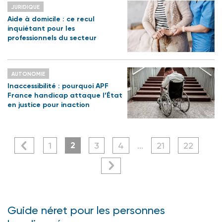
JURIDIQUE
Aide à domicile : ce recul
inquiétant pour les
professionnels du secteur
AUTONOMIE
Inaccessibilité : pourquoi APF
France handicap attaque l’État
en justice pour inaction
2
1
3
4
...
21
22
Guide néret pour les personnes