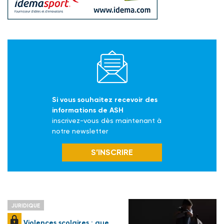
Si vous souhaitez recevoir des
informations de ASH
inscrivez-vous dès maintenant à
notre newsletter
S’INSCRIRE
JURIDIQUE
Violences scolaires : que