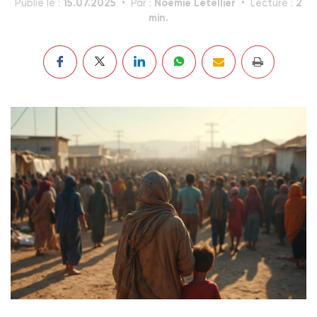
15.07.2025
Noémie Letellier
2
Publié le :
Par :
Lecture :
min.