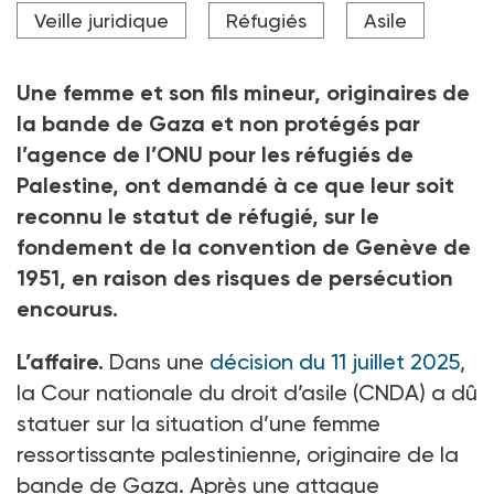
La CNDA a notamment considéré que les méthodes
Veille juridique
Réfugiés
Asile
utilisées par les forces armées israéliennes font de
nombreuses victimes et blessés, et détruisent des
infrastructures, empêchant ainsi l'acheminement de
Une femme et son fils mineur, originaires de
l'aide humanitaire.
la bande de Gaza et non protégés par
Crédit photo Pete - stock.adobe.com
l’agence de l’ONU pour les réfugiés de
Palestine, ont demandé à ce que leur soit
reconnu le statut de réfugié, sur le
fondement de la convention de Genève de
1951, en raison des risques de persécution
encourus.
L’affaire.
Dans une
décision du 11 juillet 2025
,
la Cour nationale du droit d’asile (CNDA) a dû
statuer sur la situation d’une femme
ressortissante palestinienne, originaire de la
bande de Gaza. Après une attaque