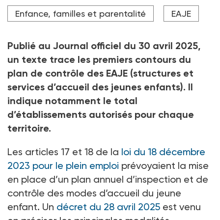
structures et services contrôlés.
Enfance, familles et parentalité
EAJE
Crédit photo Generative AI - stock.adobe.com
Publié au Journal officiel du 30 avril 2025,
un texte trace les premiers contours du
plan de contrôle des EAJE (structures et
services d’accueil des jeunes enfants). Il
indique notamment le total
d’établissements autorisés pour chaque
territoire.
Les articles 17 et 18 de la
loi du 18 décembre
2023 pour le plein emploi
prévoyaient la mise
en place d’un plan annuel d’inspection et de
contrôle des modes d’accueil du jeune
enfant. Un
décret du 28 avril 2025
est venu