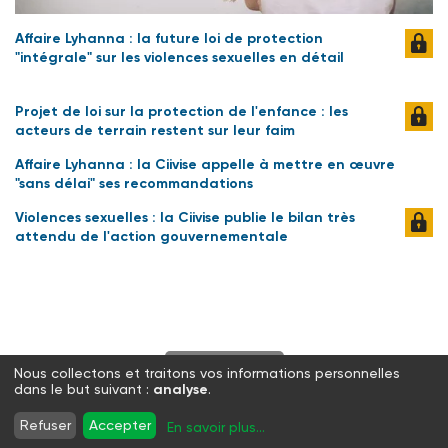
Affaire Lyhanna : la future loi de protection
"intégrale" sur les violences sexuelles en détail
Projet de loi sur la protection de l'enfance : les
acteurs de terrain restent sur leur faim
Affaire Lyhanna : la Ciivise appelle à mettre en œuvre
"sans délai" ses recommandations
Violences sexuelles : la Ciivise publie le bilan très
attendu de l'action gouvernementale
S'abonner
Nous collectons et traitons vos informations personnelles
dans le but suivant :
analyse
.
Twitter
Facebook
LinkedIn
Instagram
Refuser
Accepter
En savoir plus
...
WhatsApp