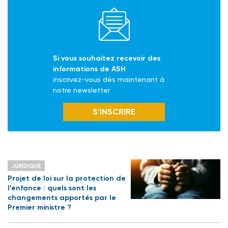
Si vous souhaitez recevoir des
informations de ASH
inscrivez-vous dès maintenant à
notre newsletter
S’INSCRIRE
JURIDIQUE
Projet de loi sur la protection de
l’enfance : quels sont les
changements apportés par le
Premier ministre ?