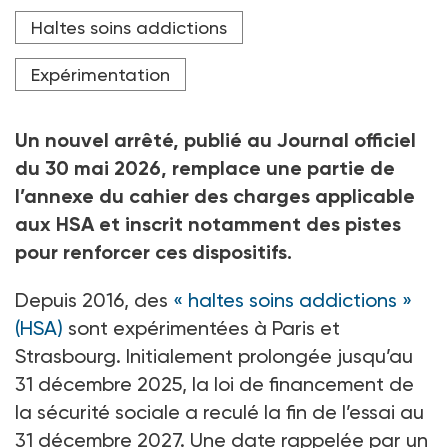
parcours de soins pour les publics en grande
précarité.
Haltes soins addictions
Crédit photo dashtik - stock.adobe.com
Expérimentation
Un nouvel arrêté, publié au Journal officiel
du 30
mai 2026, remplace une partie de
l’annexe du cahier des charges applicable
aux HSA et inscrit notamment des pistes
pour renforcer ces dispositifs.
Depuis 2016, des
« haltes soins addictions
»
(HSA)
sont expérimentées à Paris et
Strasbourg. Initialement prolongée jusqu’au
31
décembre 2025, la loi de financement de
la sécurité sociale a reculé la fin de l’essai au
31
décembre 2027. Une date rappelée par un