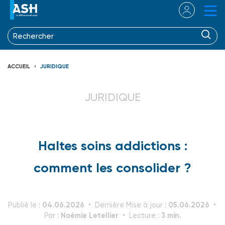
ACCUEIL
JURIDIQUE
JURIDIQUE
Haltes soins addictions :
comment les consolider ?
04.06.2026
05.06.2026
Publié le :
Dernière Mise à jour :
Noémie Letellier
3 min.
Par :
Lecture :