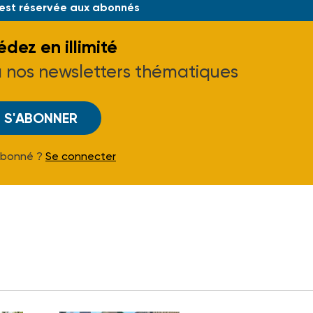
 est réservée aux abonnés
dez en illimité
à nos newsletters thématiques
S'ABONNER
Abonné ?
Se connecter