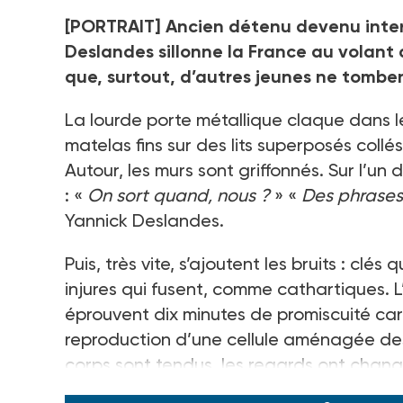
[PORTRAIT] Ancien détenu devenu inter
Deslandes sillonne la France au volant 
que, surtout, d’autres jeunes ne tomben
La lourde porte métallique claque dans le
matelas fins sur des lits superposés collés
Autour, les murs sont griffonnés. Sur l’un d
: «
On sort quand, nous ?
» «
Des phrases 
Yannick Deslandes.
Puis, très vite, s’ajoutent les bruits : clés
injures qui fusent, comme cathartiques. 
éprouvent dix minutes de promiscuité car
reproduction d’une cellule aménagée des 
corps sont tendus, les regards ont chang