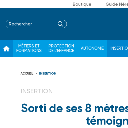
Boutique
Guide Nér
MÉTIERS ET
PROTECTION
AUTONOMIE
INSERTI
FORMATIONS
DE L'ENFANCE
ACCUEIL
INSERTION
INSERTION
Sorti de ses 8 mètre
témoign