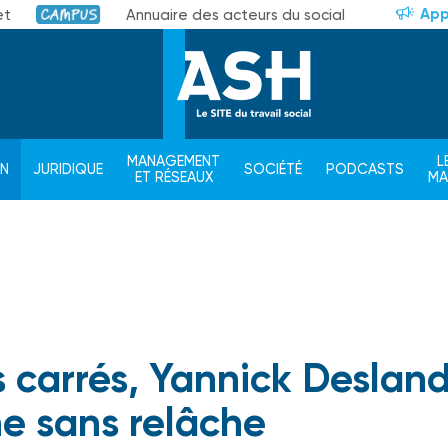
App
et
Annuaire des acteurs du social
Campus
MANAGEMENT
L
ON
JURIDIQUE
SOCIÉTÉ
PODCASTS
ET RÉSEAUX
M
s carrés, Yannick Deslan
e sans relâche