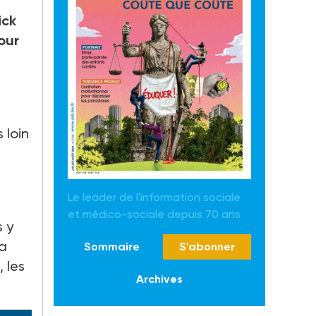
ick
our
 loin
Le leader de l'information sociale
et médico-sociale depuis 70 ans
s y
la
Sommaire
S'abonner
 les
Archives