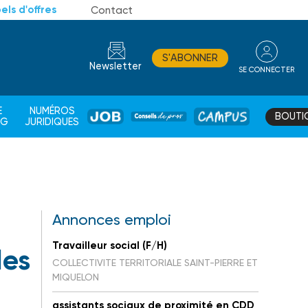
els d'offres
Contact
S'ABONNER
Newsletter
SE CONNECTER
CONSEIL
E
NUMÉROS
BOUTI
JOB
DE
CAMPUS
AG
JURIDIQUES
PROS
Annonces emploi
Travailleur social (F/H)
des
COLLECTIVITE TERRITORIALE SAINT-PIERRE ET
MIQUELON
assistants sociaux de proximité en CDD