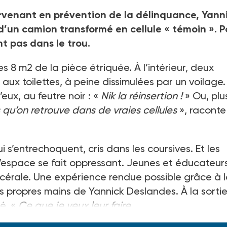
venant en prévention de la délinquance, Yann
d’un camion transformé en cellule « témoin ». P
t pas dans le trou.
s 8 m2 de la pièce étriquée. À l’intérieur, deux
 aux toilettes, à peine dissimulées par un voilage.
’eux, au feutre noir : «
Nik la réinsertion !
» Ou, plus
qu’on retrouve dans de vraies cellules
», raconte
 qui s’entrechoquent, cris dans les coursives. Et les
L’espace se fait oppressant. Jeunes et éducateur
cérale. Une expérience rendue possible grâce à 
propres mains de Yannick Deslandes. À la sortie,
é. «
Ce que je veux leur faire