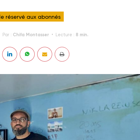
cle réservé aux abonnés
Chifa Montasser
8 min.
Par :
Lecture :