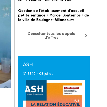
Saint-Philbert-de-Grand-Lieu
Gestion de l'établissement d'accueil
petite enfance « Marcel Bontemps » de
la ville de Boulogne-Billancourt
Consulter tous les appels
d'offres
ASH
N° 3340 - 08 juillet
.