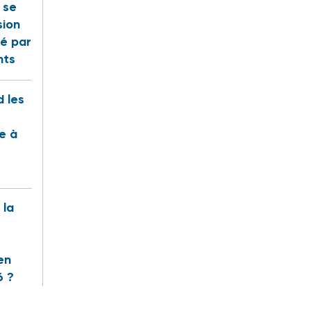
t se
sion
é par
nts
 les
te à
 la
en
6 ?