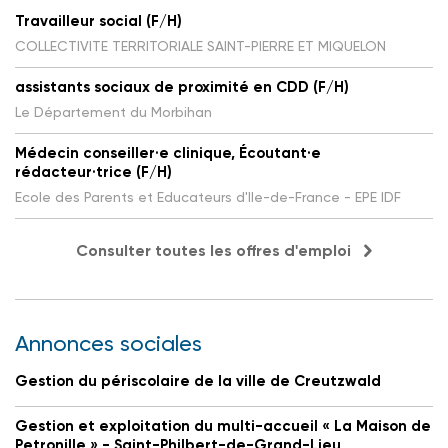
Travailleur social (F/H)
COLLECTIVITE TERRITORIALE SAINT-PIERRE ET MIQUELON
assistants sociaux de proximité en CDD (F/H)
Le Département du Morbihan
Médecin conseiller·e clinique, Écoutant·e
rédacteur·trice (F/H)
Ecole des Parents et Educateurs d'Ile-de-France - EPE IDF
Consulter toutes les offres d'emploi
Annonces sociales
Gestion du périscolaire de la ville de Creutzwald
Gestion et exploitation du multi-accueil « La Maison de
Petronille » - Saint-Philbert-de-Grand-Lieu