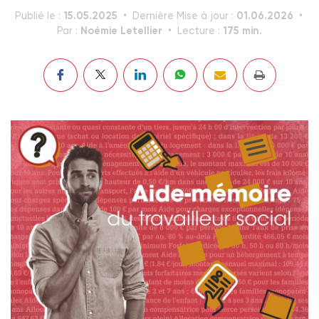
15.05.2025
01.06.2026
Publié le :
Dernière Mise à jour :
Noémie Letellier
175 min.
Par :
Lecture :