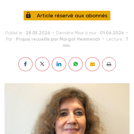
Article réservé aux abonnés
28.05.2026
01.06.2026
Publié le :
Dernière Mise à jour :
Propos recueillis par Margot Hemmerich
7
Par :
Lecture :
min.