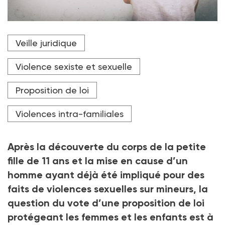
Le texte prévoit notamment que « tout acte sexuel
Veille juridique
commis par un adulte sur un mineur en échange d’une
rémunération ou d’un avantage constitue un viol,
sans qu’il soit nécessaire de démontrer la
Violence sexiste et sexuelle
contrainte ».
Proposition de loi
Crédit photo M-Production - stock.adobe.com
Violences intra-familiales
Après la découverte du corps de la petite
fille de 11 ans et la mise en cause d’un
homme ayant déjà été impliqué pour des
faits de violences sexuelles sur mineurs, la
question du vote d’une proposition de loi
protégeant les femmes et les enfants est à