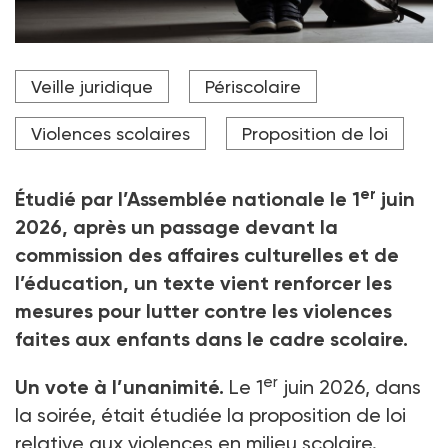
Le texte vient créer un fonds d’indemnisation des
Veille juridique
Périscolaire
victimes « de faits de violences volontaires ou de
mauvais traitements commis sur des élèves dans le
cadre scolaire ».
Violences scolaires
Proposition de loi
Crédit photo New Africa - stock.adobe.com
er
Étudié par l’Assemblée nationale le 1
juin
2026, après un passage devant la
commission des affaires culturelles et de
l’éducation, un texte vient renforcer les
mesures pour lutter contre les violences
faites aux enfants dans le cadre scolaire.
er
Un vote à l’unanimité.
Le 1
juin 2026, dans
la soirée, était étudiée la proposition de loi
relative aux violences en milieu scolaire.