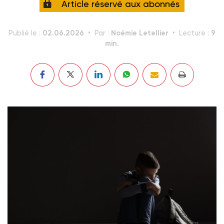
Article réservé aux abonnés
02.06.2026
Noémie Letellier
9
Publié le :
Par :
Lecture :
min.