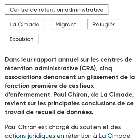
"En 2023, dernière année où des enfants pouvaient
Centre de rétention administrative
être enfermés dans les CRA hexagonaux, 80 mineurs
se sont retrouvés en rétention. C'est certes beaucoup
trop. Mais sur la même période, à Mayotte, ils étaient
La Cimade
Migrant
Réfugiés
3 000", déplore Paul Chiron de La Cimade.
Expulsion
Crédit photo DR
Dans leur rapport annuel sur les centres de
rétention administrative (CRA), cinq
associations dénoncent un glissement de la
fonction première de ces lieux
d’enfermement. Paul Chiron, de La
Cimade,
revient sur les principales conclusions de ce
travail de recueil de données.
Paul Chiron est chargé du soutien et des
actions juridiques
en rétention à
La Cimade