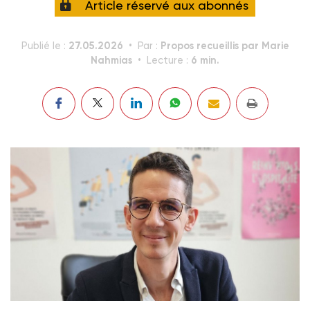
Article réservé aux abonnés
27.05.2026
Propos recueillis par Marie
Publié le :
Par :
Nahmias
6 min.
Lecture :