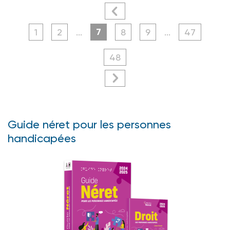
7
1
2
...
8
9
...
47
48
Guide néret pour les personnes
handicapées