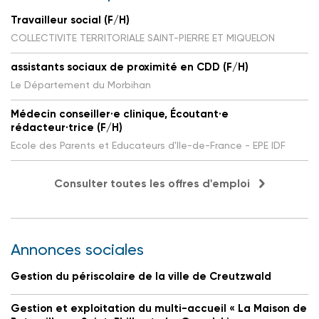
Travailleur social (F/H)
COLLECTIVITE TERRITORIALE SAINT-PIERRE ET MIQUELON
assistants sociaux de proximité en CDD (F/H)
Le Département du Morbihan
Médecin conseiller·e clinique, Écoutant·e
rédacteur·trice (F/H)
Ecole des Parents et Educateurs d'Ile-de-France - EPE IDF
Consulter toutes les offres d'emploi
Annonces sociales
Gestion du périscolaire de la ville de Creutzwald
Gestion et exploitation du multi-accueil « La Maison de