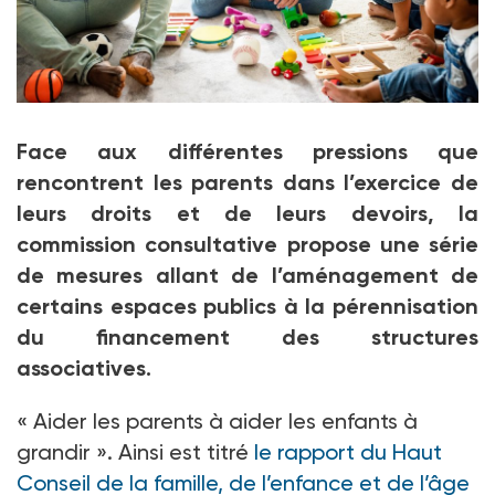
Parmi les recommandations du HCFEA, le soutien des
Face aux différentes pressions que
parents lorsqu’un retour au domicile des enfants
confiés à l’ASE (aide sociale à l’enfance) est prévu,
rencontrent les parents dans l’exercice de
pour que celui-ci se passe dans les meilleures
leurs droits et de leurs devoirs, la
conditions possibles.
commission consultative propose une série
Crédit photo Rawpixel.com - stock.adobe.com
de mesures allant de l’aménagement de
certains espaces publics à la pérennisation
du financement des structures
associatives.
«
Aider les parents à aider les enfants à
grandir ». Ainsi est titré
le rapport du Haut
Conseil de la famille, de l’enfance et de l’âge