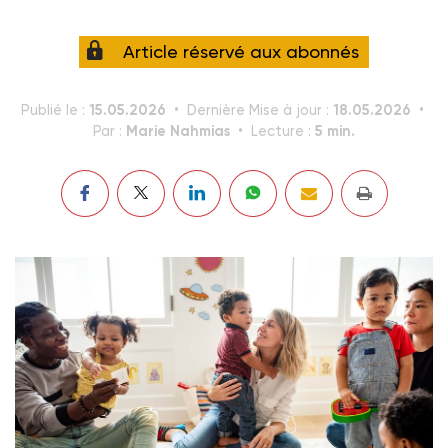
Article réservé aux abonnés
15.05.2026
18.05.2026
Publié le :
Dernière Mise à jour :
Marie Nahmias
5 min.
Par :
Lecture :