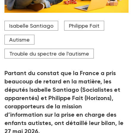
Les corapporteurs demandent notamment à garantir
Isabelle Santiago
Philippe Fait
l'effectivité et l'interdiction de pratiques, comme le
packing, pour lesquelles la France a déjà été
condamnée.
Autisme
Crédit photo Pixel-Shot - stock.adobe.com
Trouble du spectre de l'autisme
Partant du constat que la France a pris
beaucoup de retard en la matière, les
députés Isabelle Santiago (Socialistes et
apparentés) et Philippe Fait (Horizons),
corapporteurs de la mission
d’information sur la prise en charge des
enfants autistes, ont détaillé leur bilan, le
27
mai 2026.