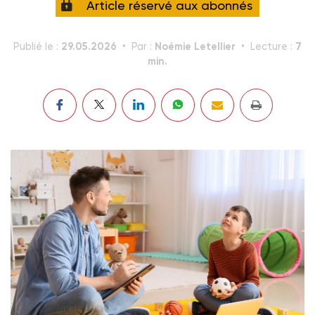
Article réservé aux abonnés
29.05.2026
Noémie Letellier
7
Publié le :
Par :
Lecture :
min.