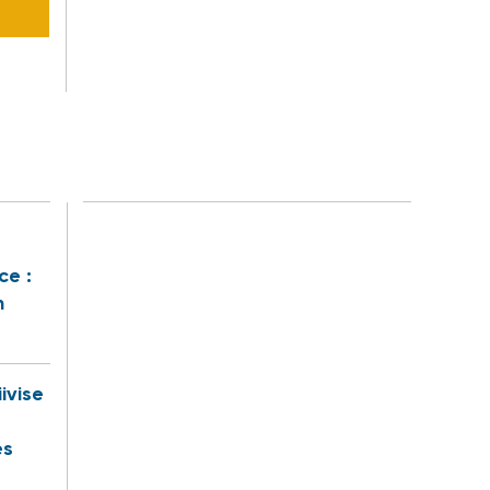
ce :
n
iivise
es