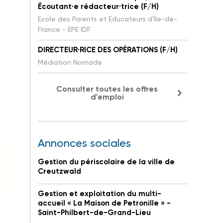
Écoutant·e rédacteur·trice (F/H)
Ecole des Parents et Educateurs d'Ile-de-
France - EPE IDF
DIRECTEUR·RICE DES OPÉRATIONS (F/H)
Médiation Nomade
Consulter toutes les offres
d'emploi
Annonces sociales
Gestion du périscolaire de la ville de
Creutzwald
Gestion et exploitation du multi-
accueil « La Maison de Petronille » -
Saint-Philbert-de-Grand-Lieu