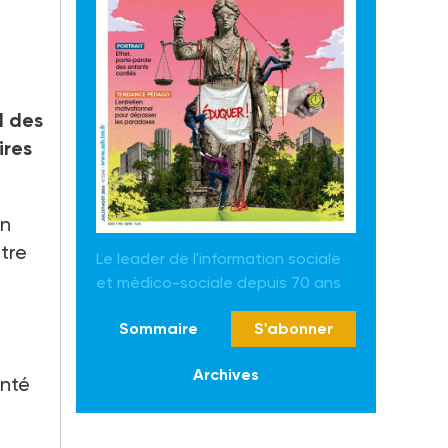
l des
ires
in
stre
Le leader de l'information sociale
et médico-sociale depuis 70 ans
Sommaire
S'abonner
Archives
anté