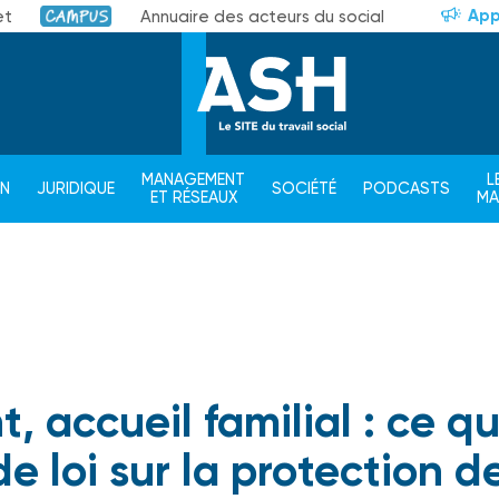
App
et
Annuaire des acteurs du social
Campus
MANAGEMENT
L
ON
JURIDIQUE
SOCIÉTÉ
PODCASTS
ET RÉSEAUX
M
, accueil familial : ce q
de loi sur la protection d