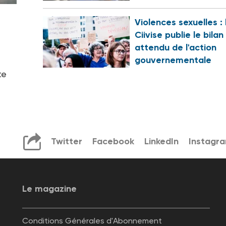
Violences sexuelles : 
Ciivise publie le bilan
attendu de l'action
gouvernementale
te
Twitter
Facebook
LinkedIn
Instagr
Le magazine
Conditions Générales d'Abonnement