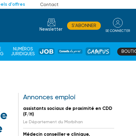
els d'offres
Contact
S'ABONNER
Newsletter
SE CONNECTER
CONSEIL
E
NUMÉROS
BOUTI
JOB
DE
CAMPUS
AG
JURIDIQUES
PROS
Annonces emploi
assistants sociaux de proximité en CDD
ue
(F/H)
Le Département du Morbihan
e
Médecin conseiller·e clinique,