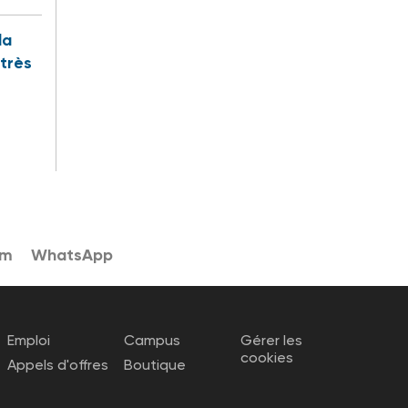
la
 très
am
WhatsApp
Emploi
Campus
Gérer les
cookies
Appels d'offres
Boutique