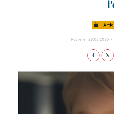
l
Arti
28.05.2026
Publié le :