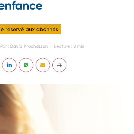
’enfance
cle réservé aux abonnés
David Prochasson
8 min.
Par :
Lecture :