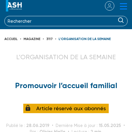
ACCUEIL
MAGAZINE
3117
L’ORGANISATION DE LA SEMAINE
L’ORGANISATION DE LA SEMAINE
Promouvoir l’accueil familial
Article réservé aux abonnés
28.06.2019
15.05.2025
Publié le :
Dernière Mise à jour :
Olivier Hielle
2 min.
Par :
Lecture :