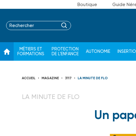
Boutique
Guide Nér
MÉTIERS ET
PROTECTION
AUTONOMIE
INSERTI
FORMATIONS
DE L'ENFANCE
ACCUEIL
MAGAZINE
3117
LA MINUTE DE FLO
LA MINUTE DE FLO
Un pap