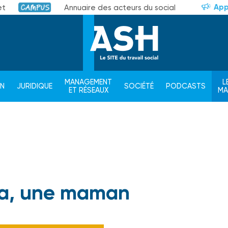
App
et
Annuaire des acteurs du social
Campus
MANAGEMENT
L
ON
JURIDIQUE
SOCIÉTÉ
PODCASTS
ET RÉSEAUX
M
a, une maman