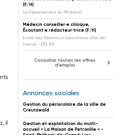
(F/H)
Le Département du Morbihan
Médecin conseiller·e clinique,
Écoutant·e rédacteur·trice (F/H)
Ecole des Parents et Educateurs d'Ile-de-
France - EPE IDF
Consulter toutes les offres
d'emploi
nts
Annonces sociales
Gestion du périscolaire de la ville de
Creutzwald
 il
Gestion et exploitation du multi-
accueil « La Maison de Petronille » -