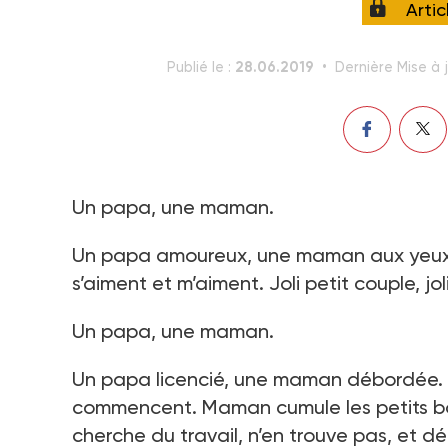
Arti
28.06.2019
Publié le :
Dernière Mise à j
Un papa, une maman.
Un papa amoureux, une maman aux yeux bl
s’aiment et m’aiment. Joli petit couple, joli
Un papa, une maman.
Un papa licencié, une maman débordée. Et 
commencent. Maman cumule les petits bou
cherche du travail, n’en trouve pas, et d