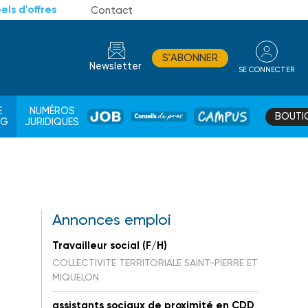
els d'offres
Contact
S'ABONNER
Newsletter
SE CONNECTER
CONSEIL
E
NUMÉROS
BOUTI
JOB
DE
CAMPUS
AG
JURIDIQUES
PROS
Annonces emploi
Travailleur social (F/H)
COLLECTIVITE TERRITORIALE SAINT-PIERRE ET
MIQUELON
assistants sociaux de proximité en CDD