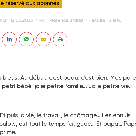
cle réservé aux abonnés
15.05.2025
Florence Braud
2 min.
our :
Par :
Lecture :
eus. Au début, c’est beau, c’est bien. Mes pare
 petit bébé, jolie petite famille… Jolie petite vie.
puis la vie, le travail, le chômage… Les ennuis
lots, est tout le temps fatiguée… Et papa… Papa,
éprime.