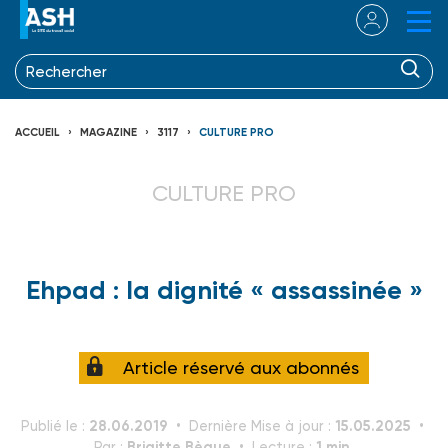
ACCUEIL
MAGAZINE
3117
CULTURE PRO
CULTURE PRO
Ehpad : la dignité « assassinée »
Article réservé aux abonnés
28.06.2019
15.05.2025
Publié le :
Dernière Mise à jour :
Brigitte Bègue
1 min.
Par :
Lecture :