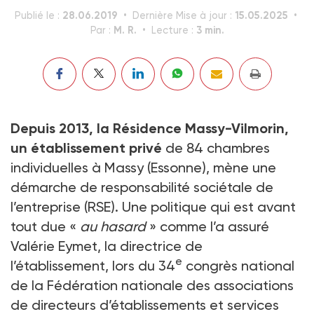
28.06.2019
15.05.2025
Publié le :
Dernière Mise à jour :
M. R.
3 min.
Par :
Lecture :
Depuis 2013, la Résidence Massy-Vilmorin,
un établissement privé
de 84 chambres
individuelles à Massy (Essonne), mène une
démarche de responsabilité sociétale de
l’entreprise (RSE). Une politique qui est avant
tout due «
au hasard
» comme l’a assuré
Valérie Eymet, la directrice de
e
l’établissement, lors du 34
congrès national
de la Fédération nationale des associations
de directeurs d’établissements et services