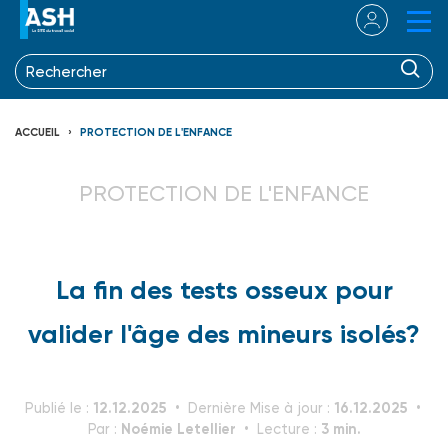
ACCUEIL
PROTECTION DE L'ENFANCE
PROTECTION DE L'ENFANCE
La fin des tests osseux pour
valider l'âge des mineurs isolés?
12.12.2025
16.12.2025
Publié le :
Dernière Mise à jour :
Noémie Letellier
3 min.
Par :
Lecture :