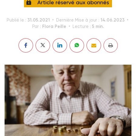
Article réservé aux abonnés
31.05.2021
14.06.2023
Publié le :
Dernière Mise à jour :
Flora Peille
5 min.
Par :
Lecture :