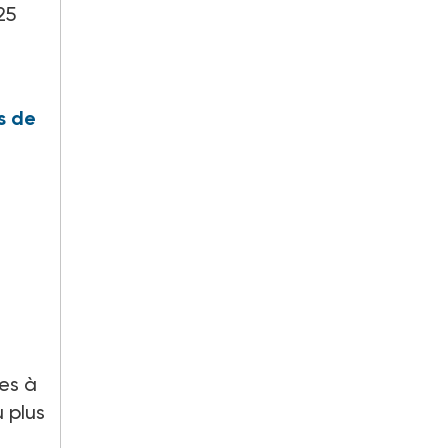
25
s de
des à
 plus