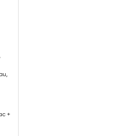
e
au,
ac +