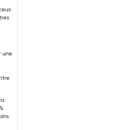
 ceux
tres
r une
ntre
la
5%
oins