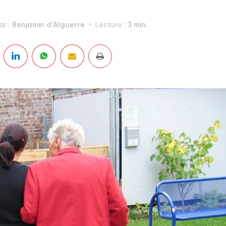
Benjamin d'Alguerre
3 min.
ar :
Lecture :