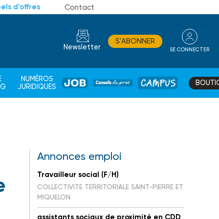
els d'offres
Contact
S'ABONNER
Newsletter
SE CONNECTER
CONSEIL
E
NUMÉROS
BOUTI
JOB
DE
CAMPUS
AG
JURIDIQUES
PROS
Annonces emploi
Travailleur social (F/H)
e
COLLECTIVITE TERRITORIALE SAINT-PIERRE ET
MIQUELON
assistants sociaux de proximité en CDD