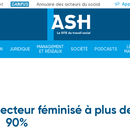
App
et
Annuaire des acteurs du social
Campus
MANAGEMENT
L
ON
JURIDIQUE
SOCIÉTÉ
PODCASTS
ET RÉSEAUX
M
 secteur féminisé à plus d
90%