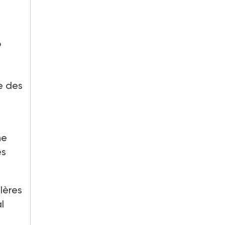
6
s
e des
ne
és
llères
l