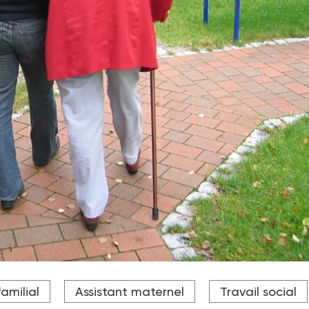
tes familiales: des professions féminisées à plus de 97%
familial
Assistant maternel
Travail social