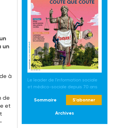
’un
ù un
ide à
Le leader de l'information sociale
et médico-sociale depuis 70 ans
n de
Sommaire
S'abonner
le et
t
Archives
-