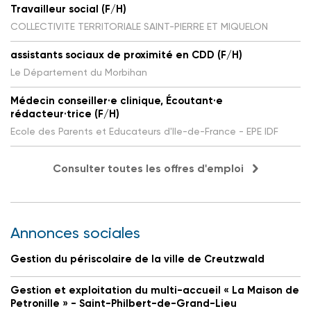
Travailleur social (F/H)
COLLECTIVITE TERRITORIALE SAINT-PIERRE ET MIQUELON
assistants sociaux de proximité en CDD (F/H)
Le Département du Morbihan
Médecin conseiller·e clinique, Écoutant·e
rédacteur·trice (F/H)
Ecole des Parents et Educateurs d'Ile-de-France - EPE IDF
Consulter toutes les offres d'emploi
Annonces sociales
Gestion du périscolaire de la ville de Creutzwald
Gestion et exploitation du multi-accueil « La Maison de
Petronille » - Saint-Philbert-de-Grand-Lieu