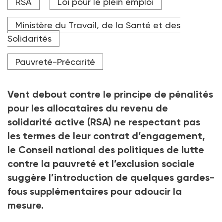
RSA
Loi pour le plein emploi
"premier niveau de sanction" visant à rappeler les
fautifs à l'ordre.
Ministère du Travail, de la Santé et des
Crédit photo Florence Piot - stock.adobe.com
Solidarités
Pauvreté-Précarité
Vent debout contre le principe de pénalités
pour les allocataires du revenu de
solidarité active (RSA) ne respectant pas
les termes de leur contrat d’engagement,
le Conseil national des politiques de lutte
contre la pauvreté et l’exclusion sociale
suggère l’introduction de quelques gardes-
fous supplémentaires pour adoucir la
mesure.