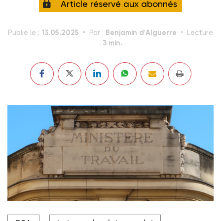
Article réservé aux abonnés
13.05.2025
Benjamin d'Alguerre
Publié le :
Par :
Lecture
3 min.
:
Avant toute coupure du RSA, le CNLE recommande un