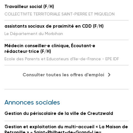
Travailleur social (F/H)
COLLECTIVITE TERRITORIALE SAINT-PIERRE ET MIQUELON
assistants sociaux de proximité en CDD (F/H)
Le Département du Morbihan
Médecin conseiller·e clinique, Écoutant·e
rédacteur·trice (F/H)
Ecole des Parents et Educateurs d'Ile-de-France - EPE IDF
Consulter toutes les offres d'emploi
Annonces sociales
Gestion du périscolaire de la ville de Creutzwald
Gestion et exploitation du multi-accueil « La Maison de
Petronille » - Saint-Philbert-de-Grand-Lieu