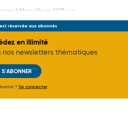
rtes à Marseille en 2017, sur
 est réservée aux abonnés
dez en illimité
à nos newsletters thématiques
S'ABONNER
Abonné ?
Se connecter