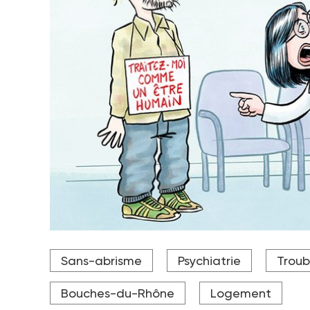
Aurélie Tinland, psychiatre à l’AP-HM (Assistance 
Sans-abrisme
Psychiatrie
Troub
(Aix-Marseille Université, laboratoire CEReSS).
Crédit photo Pavo
Bouches-du-Rhône
Logement