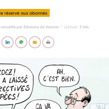
cle réservé aux abonnés
 recueillis par Eléonore de Vaumas
9 min.
Lecture :