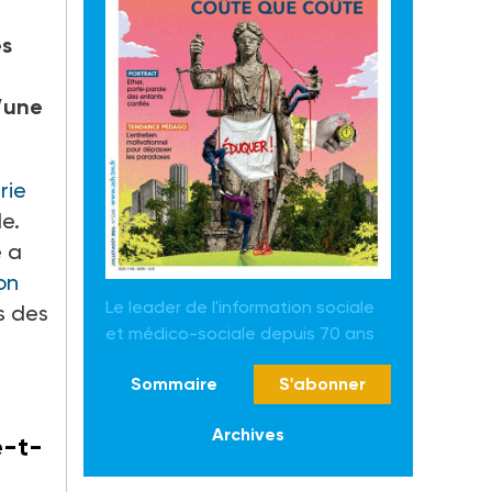
es
’une
rie
le.
e a
on
Le leader de l'information sociale
ts des
et médico-sociale depuis 70 ans
Sommaire
S'abonner
Archives
e-t-