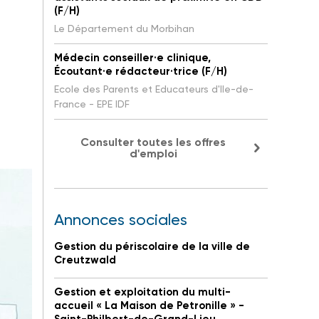
(F/H)
Le Département du Morbihan
Médecin conseiller·e clinique,
Écoutant·e rédacteur·trice (F/H)
Ecole des Parents et Educateurs d'Ile-de-
France - EPE IDF
Consulter toutes les offres
d'emploi
Annonces sociales
Gestion du périscolaire de la ville de
Creutzwald
Gestion et exploitation du multi-
accueil « La Maison de Petronille » -