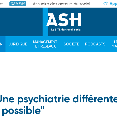
App
et
Annuaire des acteurs du social
Campus
MANAGEMENT
L
ON
JURIDIQUE
SOCIÉTÉ
PODCASTS
ET RÉSEAUX
M
Une psychiatrie différent
 possible"