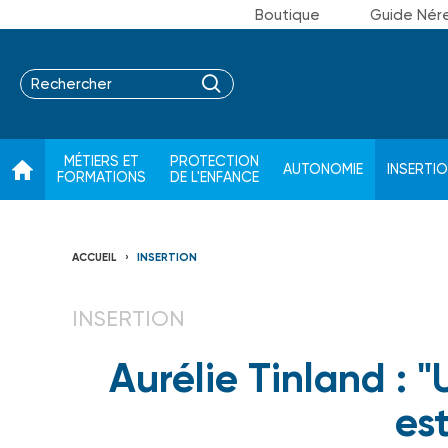
Boutique
Guide Nér
MÉTIERS ET
PROTECTION
AUTONOMIE
INSERTI
FORMATIONS
DE L'ENFANCE
ACCUEIL
INSERTION
INSERTION
Aurélie Tinland : "
est