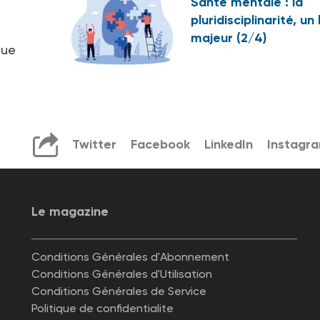
Santé mentale : la
pluridisciplinarité, un 
majeur (2/4)
que
Twitter
Facebook
LinkedIn
Instagr
Le magazine
Conditions Générales d'Abonnement
Conditions Générales d'Utilisation
Conditions Générales de Service
Politique de confidentialite