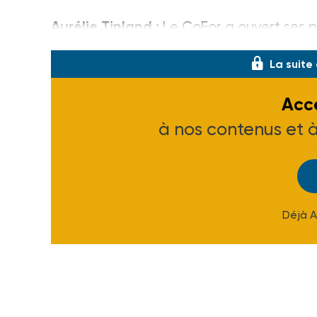
Aurélie Tinland :
Le CoFor a ouvert ses po
La suite
Accé
à nos contenus et 
Déjà 