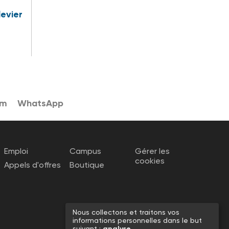
levier
am
WhatsApp
Emploi
Campus
Gérer les
cookies
Appels d'offres
Boutique
Nous collectons et traitons vos
informations personnelles dans le but
suivant :
analyse
.