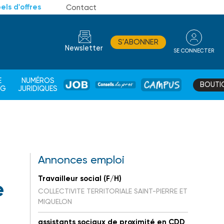
els d'offres
Contact
S'ABONNER
Newsletter
SE CONNECTER
CONSEIL
E
NUMÉROS
BOUTI
JOB
DE
CAMPUS
AG
JURIDIQUES
PROS
Annonces emploi
Travailleur social (F/H)
e
COLLECTIVITE TERRITORIALE SAINT-PIERRE ET
MIQUELON
assistants sociaux de proximité en CDD