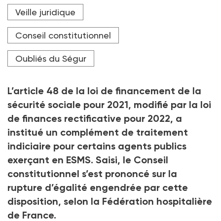
L'enjeu de cette QPC, transférée par le Conseil d'Etat
Veille juridique
au Conseil constitutionnel le 21 décembre 2023, était
de savoir si la différence de traitement entre les
agents était justifié.
Conseil constitutionnel
Crédit photo Antoine Mermet / Hans Lucas / Hans Lucas via
Oubliés du Ségur
AFP
L’article 48 de la loi de financement de la
sécurité sociale pour 2021, modifié par la loi
de finances rectificative pour 2022, a
institué un complément de traitement
indiciaire pour certains agents publics
exerçant en ESMS. Saisi, le Conseil
constitutionnel s’est prononcé sur la
rupture d’égalité engendrée par cette
disposition, selon la Fédération hospitalière
de France.