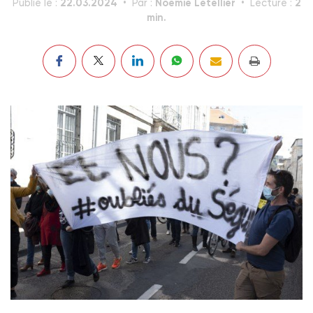
22.03.2024
Noémie Letellier
2
Publié le :
Par :
Lecture :
min.