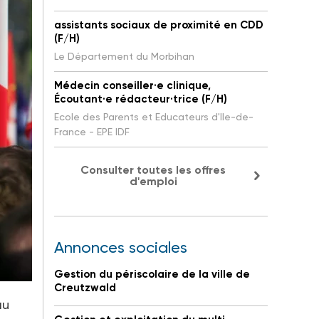
assistants sociaux de proximité en CDD
(F/H)
Le Département du Morbihan
Médecin conseiller·e clinique,
Écoutant·e rédacteur·trice (F/H)
Ecole des Parents et Educateurs d'Ile-de-
France - EPE IDF
Consulter toutes les offres
d'emploi
Annonces sociales
Gestion du périscolaire de la ville de
Creutzwald
au