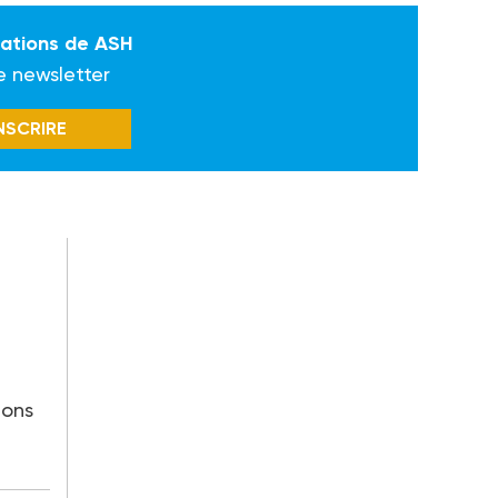
mations de ASH
e newsletter
INSCRIRE
ions