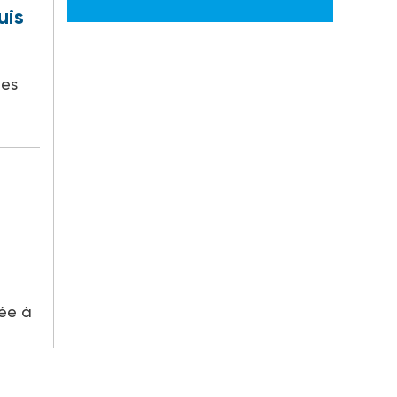
uis
les
ée à