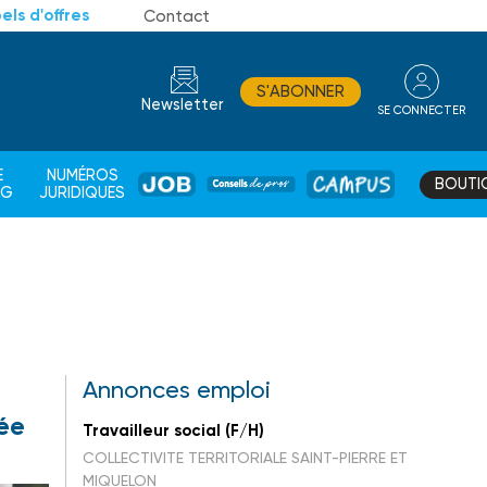
els d'offres
Contact
S'ABONNER
Newsletter
SE CONNECTER
CONSEIL
E
NUMÉROS
BOUTI
JOB
DE
CAMPUS
AG
JURIDIQUES
PROS
Annonces emploi
lée
Travailleur social (F/H)
COLLECTIVITE TERRITORIALE SAINT-PIERRE ET
MIQUELON