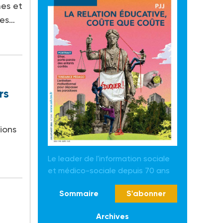
mes et
les…
rs
ions
Le leader de l'information sociale
et médico-sociale depuis 70 ans
Sommaire
S'abonner
Archives