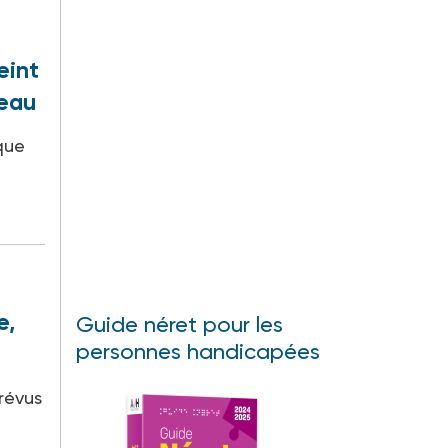
eint
leau
que
e,
Guide néret pour les
personnes handicapées
révus