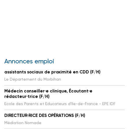
Annonces emploi
assistants sociaux de proximité en CDD (F/H)
Le Département du Morbihan
Médecin conseiller·e clinique, Écoutant·e
rédacteur·trice (F/H)
Ecole des Parents et Educateurs d'Ile-de-France - EPE IDF
DIRECTEUR·RICE DES OPÉRATIONS (F/H)
Médiation Nomade