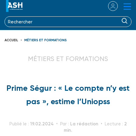
ACCUEIL
MÉTIERS ET FORMATIONS
MÉTIERS ET FORMATIONS
Prime Ségur : « Le compte n’y est
pas », estime l’Uniopss
19.02.2024
La rédaction
2
Publié le :
Par :
Lecture :
min.