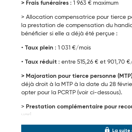
> Frais funéraires
: 1 963 € maximum
> Allocation compensatrice pour tierce 
la prestation de compensation du handica
bénéficier si elle a déjà été perçue :
•
Taux plein
: 1 031 €/mois
•
Taux réduit
: entre 515,26 € et 901,70 
>
Majoration pour tierce personne (MTP
déjà droit à la MTP à la date du 28 févri
opter pour la PCRTP (voir ci-dessous).
>
Prestation complémentaire pour recou
vari
La suite