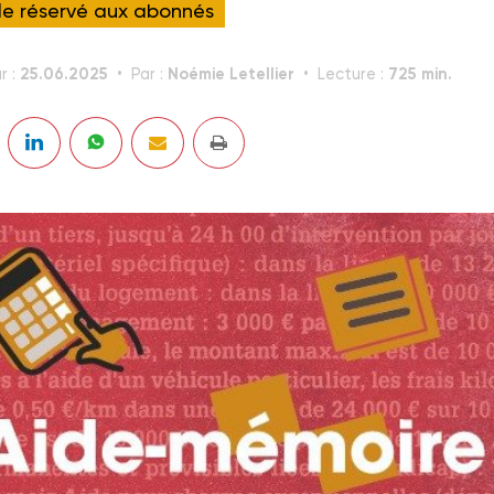
cle réservé aux abonnés
25.06.2025
Noémie Letellier
725 min.
r :
Par :
Lecture :