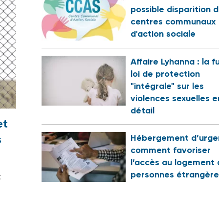
possible disparition 
centres communaux
d'action sociale
Affaire Lyhanna : la f
loi de protection
"intégrale" sur les
violences sexuelles e
détail
et
s
Hébergement d’urge
comment favoriser
?
l’accès au logement 
personnes étrangère
t