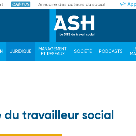
App
et
Annuaire des acteurs du social
Campus
MANAGEMENT
L
ON
JURIDIQUE
SOCIÉTÉ
PODCASTS
ET RÉSEAUX
M
du travailleur social