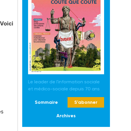
Voici
Le leader de l'information sociale
et médico-sociale depuis 70 ans
Sommaire
S'abonner
es
Archives