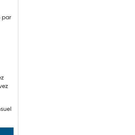
6 par
ez
vez
suel