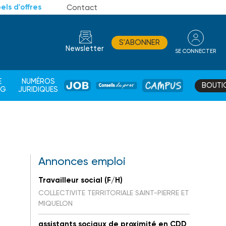
els d'offres
Contact
S'ABONNER
Newsletter
SE CONNECTER
CONSEIL
E
NUMÉROS
BOUTI
JOB
DE
CAMPUS
AG
JURIDIQUES
PROS
Annonces emploi
Travailleur social (F/H)
COLLECTIVITE TERRITORIALE SAINT-PIERRE ET
MIQUELON
assistants sociaux de proximité en CDD