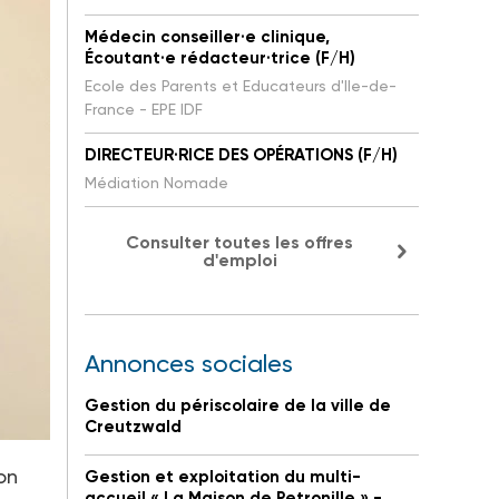
Médecin conseiller·e clinique,
Écoutant·e rédacteur·trice (F/H)
Ecole des Parents et Educateurs d'Ile-de-
France - EPE IDF
DIRECTEUR·RICE DES OPÉRATIONS (F/H)
Médiation Nomade
Consulter toutes les offres
d'emploi
Annonces sociales
Gestion du périscolaire de la ville de
Creutzwald
on
Gestion et exploitation du multi-
accueil « La Maison de Petronille » -