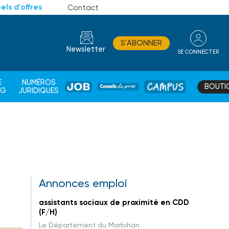
els d'offres
Contact
S'ABONNER
Newsletter
SE CONNECTER
CONSEIL
E
NUMÉROS
BOUTI
JOB
DE
CAMPUS
AG
JURIDIQUES
PROS
Annonces emploi
assistants sociaux de proximité en CDD
(F/H)
Le Département du Morbihan