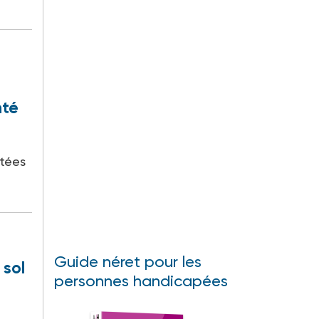
nté
utées
Guide néret pour les
 sol
personnes handicapées