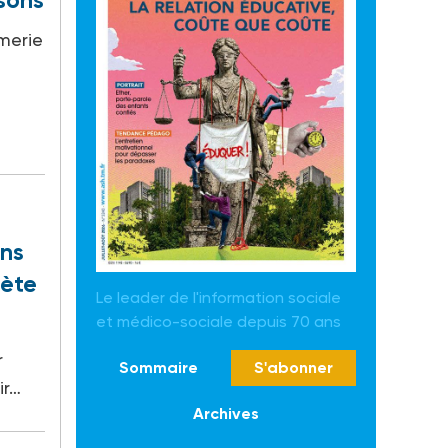
isons
rmerie
ons
lète
Le leader de l'information sociale
et médico-sociale depuis 70 ans
r
Sommaire
S'abonner
ir…
Archives