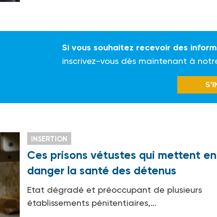
Si vous souhaitez recevoir des infor
inscrivez-vous dès maintenant à notr
S’
INSERTION
Ces prisons vétustes qui mettent en
danger la santé des détenus
Etat dégradé et préoccupant de plusieurs
établissements pénitentiaires,…