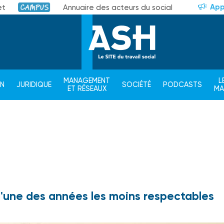
App
et
Annuaire des acteurs du social
Campus
MANAGEMENT
L
ON
JURIDIQUE
SOCIÉTÉ
PODCASTS
ET RÉSEAUX
M
l'une des années les moins respectables