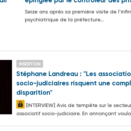
ail
épinglée par le contrôleur des pr
Seize ans après sa première visite de l’infi
psychiatrique de la préfecture…
INSERTION
Stéphane Landreau : "Les associati
socio-judiciaires risquent une comp
disparition"
[INTERVIEW] Avis de tempête sur le secteu
associatif socio-judiciaire. En annonçant voulo