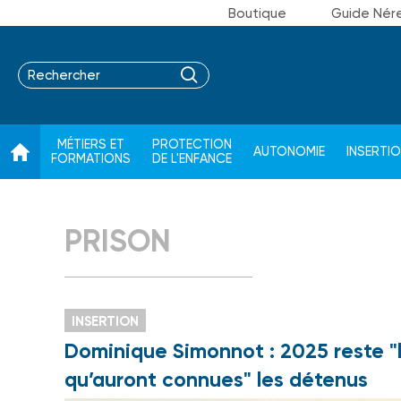
Boutique
Guide Nér
MÉTIERS ET
PROTECTION
AUTONOMIE
INSERTI
FORMATIONS
DE L'ENFANCE
PRISON
INSERTION
Dominique Simonnot : 2025 reste "
qu’auront connues" les détenus