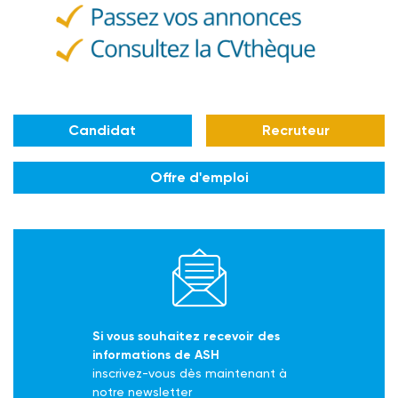
Candidat
Recruteur
Offre d'emploi
Si vous souhaitez recevoir des
informations de ASH
inscrivez-vous dès maintenant à
notre newsletter