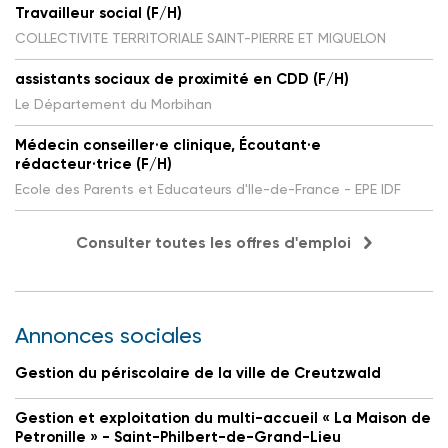
Travailleur social (F/H)
COLLECTIVITE TERRITORIALE SAINT-PIERRE ET MIQUELON
assistants sociaux de proximité en CDD (F/H)
Le Département du Morbihan
Médecin conseiller·e clinique, Écoutant·e
rédacteur·trice (F/H)
Ecole des Parents et Educateurs d'Ile-de-France - EPE IDF
Consulter toutes les offres d'emploi
Annonces sociales
Gestion du périscolaire de la ville de Creutzwald
Gestion et exploitation du multi-accueil « La Maison de
Petronille » - Saint-Philbert-de-Grand-Lieu