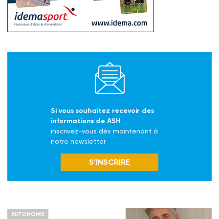
Si vous souhaitez recevoir des
informations de ASH
inscrivez-vous dès maintenant à
notre newsletter
S’INSCRIRE
AUTONOMIE