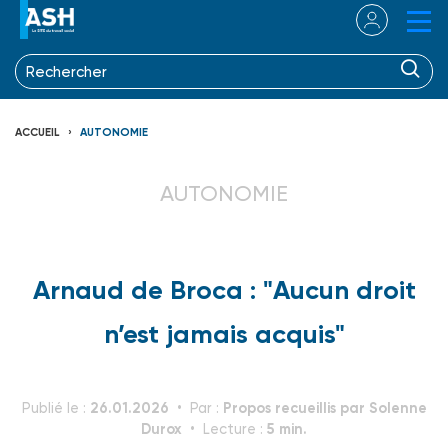
ACCUEIL
AUTONOMIE
AUTONOMIE
Arnaud de Broca : "Aucun droit
n’est jamais acquis"
26.01.2026
Propos recueillis par Solenne
Publié le :
Par :
Durox
5 min.
Lecture :