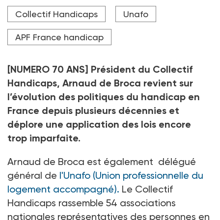
des accidentés de la vie.
Collectif Handicaps
Unafo
Crédit photo Erwann Le Gars
APF France handicap
[NUMERO 70 ANS] Président du Collectif
Handicaps, Arnaud de Broca revient sur
l’évolution des politiques du handicap en
France depuis plusieurs décennies et
déplore une application des lois encore
trop imparfaite.
Arnaud de Broca est également
délégué
général de
l'Unafo (Union professionnelle du
logement accompagné).
Le Collectif
Handicaps rassemble 54 associations
nationales représentatives des personnes en