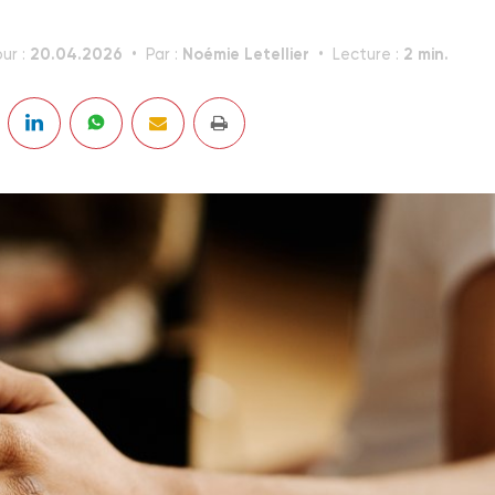
20.04.2026
Noémie Letellier
2 min.
ur :
Par :
Lecture :