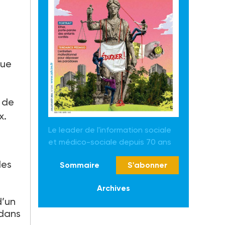
que
t de
x.
Le leader de l'information sociale
et médico-sociale depuis 70 ans
des
Sommaire
S'abonner
Archives
d’un
 dans