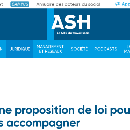
App
et
Annuaire des acteurs du social
Campus
MANAGEMENT
L
ON
JURIDIQUE
SOCIÉTÉ
PODCASTS
ET RÉSEAUX
M
ne proposition de loi pou
es accompagner