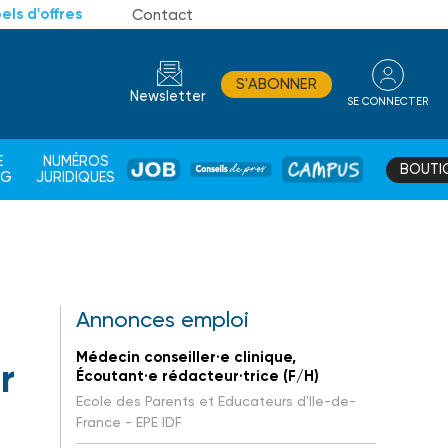
els d'offres
Contact
S'ABONNER
Newsletter
SE CONNECTER
CONSEIL
E
NUMÉROS
BOUTI
JOB
DE
CAMPUS
AG
JURIDIQUES
PROS
Annonces emploi
Médecin conseiller·e clinique,
r
Écoutant·e rédacteur·trice (F/H)
Ecole des Parents et Educateurs d'Ile-de-
France - EPE IDF