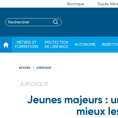
Boutique
Guide Nér
MÉTIERS ET
PROTECTION
AUTONOMIE
INSERTI
FORMATIONS
DE L'ENFANCE
ACCUEIL
JURIDIQUE
JURIDIQUE
Jeunes majeurs : u
mieux l