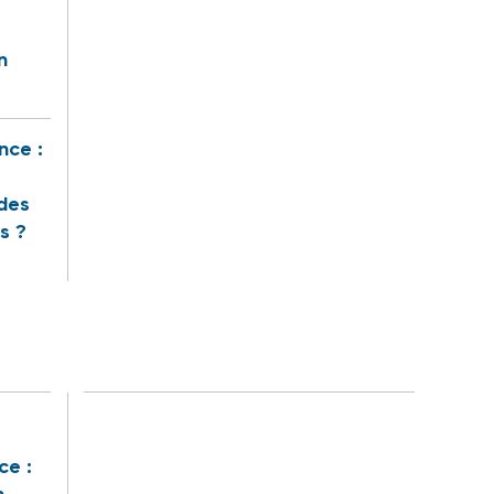
n
nce :
des
s ?
ce :
n