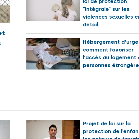
loi de protection
"intégrale" sur les
violences sexuelles e
détail
et
s
Hébergement d’urge
comment favoriser
?
l’accès au logement 
personnes étrangère
t
Projet de loi sur la
protection de l'enfan
les acteurs de terrai