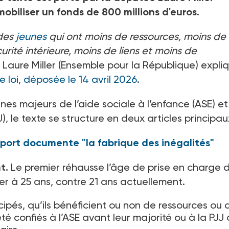
 mobiliser un fonds de 800
millions d'euros.
 des
jeunes
qui ont moins de ressources, moins de
urité intérieure, moins de liens et moins de
 Laure Miller (Ensemble pour la République) expli
e loi, déposée le 14 avril 2026
.
es majeurs de l’aide sociale à l’enfance (ASE) e
J), le texte se structure en deux articles principau
pport documente "la fabrique des inégalités"
nt.
Le premier réhausse l’âge de prise en charge 
xer à 25
ans, contre 21
ans actuellement.
ipés, qu’ils bénéficient ou non de ressources ou 
t été confiés à l’ASE avant leur majorité ou à la PJJ