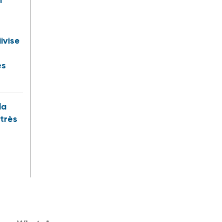
iivise
es
la
 très